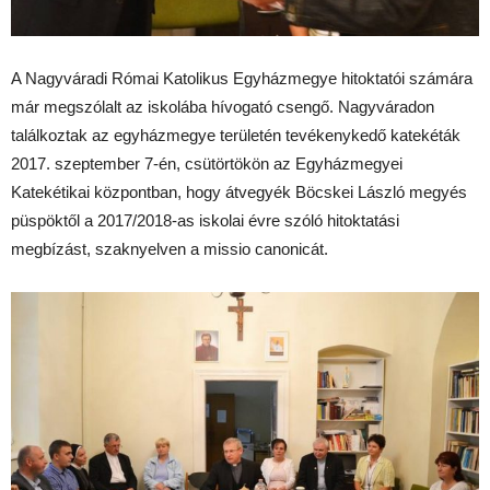
A Nagyváradi Római Katolikus Egyházmegye hitoktatói számára
már megszólalt az iskolába hívogató csengő. Nagyváradon
találkoztak az egyházmegye területén tevékenykedő katekéták
2017. szeptember 7-én, csütörtökön az Egyházmegyei
Katekétikai központban, hogy átvegyék Böcskei László megyés
püspöktől a 2017/2018-as iskolai évre szóló hitoktatási
megbízást, szaknyelven a missio canonicát.