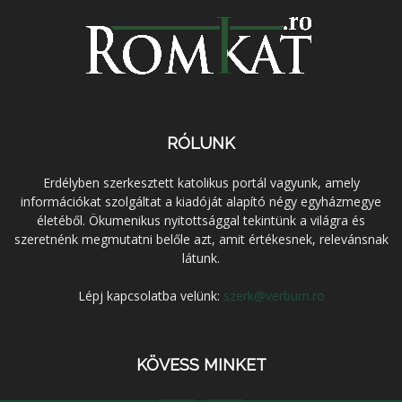
RÓLUNK
Erdélyben szerkesztett katolikus portál vagyunk, amely
információkat szolgáltat a kiadóját alapító négy egyházmegye
életéből. Ökumenikus nyitottsággal tekintünk a világra és
szeretnénk megmutatni belőle azt, amit értékesnek, relevánsnak
látunk.
Lépj kapcsolatba velünk:
szerk@verbum.ro
KÖVESS MINKET