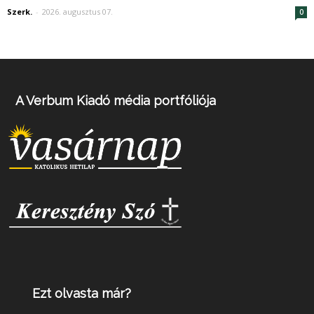
Szerk.
-
2026. augusztus 07.
0
A Verbum Kiadó média portfóliója
Ezt olvasta már?