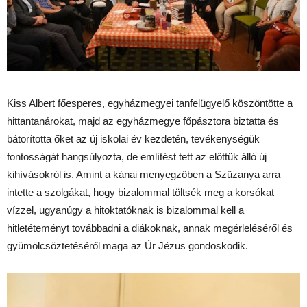
Kiss Albert főesperes, egyházmegyei tanfelügyelő köszöntötte a
hittantanárokat, majd az
egyházmegye főpásztora biztatta és
bátorította őket az új iskolai év kezdetén, tevékenységük
fontosságát hangsúlyozta, de említést tett az előttük álló új
kihívásokról is. Amint a kánai menyegzőben a Szűzanya arra
intette a szolgákat, hogy bizalommal töltsék meg a korsókat
vízzel, ugyanúgy a hitoktatóknak is bizalommal kell a
hitletéteményt továbbadni a diákoknak, annak megérleléséről és
gyümölcsöztetéséről maga az Úr Jézus gondoskodik.