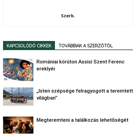
Szerk.
KAPCSOLÓDÓ CIKKEK
TOVÁBBIAK A SZERZŐTŐL
Romániai körúton Assisi Szent Ferenc
ereklyéi
„Isten szépsége felragyogott a teremtett
világban”
Megteremteni a találkozás lehetőségét