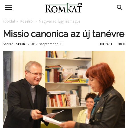
RomKat.ro
Főoldal
Közelről
Nagyváradi Egyházmegye
Missio canonica az új tanévre
Szerző:
Szerk.
-
2017. szeptember 08.
2611
0