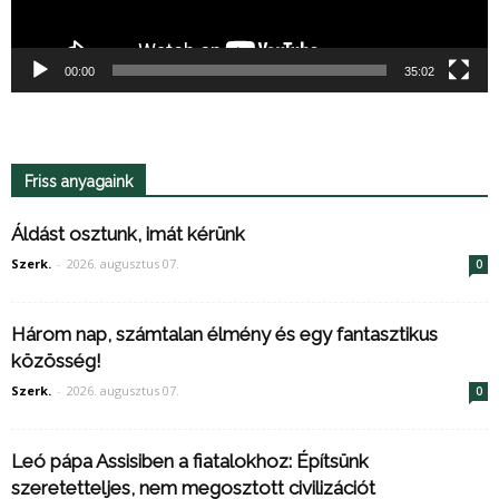
00:00
35:02
Friss anyagaink
Áldást osztunk, imát kérünk
Szerk.
-
2026. augusztus 07.
0
Három nap, számtalan élmény és egy fantasztikus
közösség!
Szerk.
-
2026. augusztus 07.
0
Leó pápa Assisiben a fiatalokhoz: Építsünk
szeretetteljes, nem megosztott civilizációt