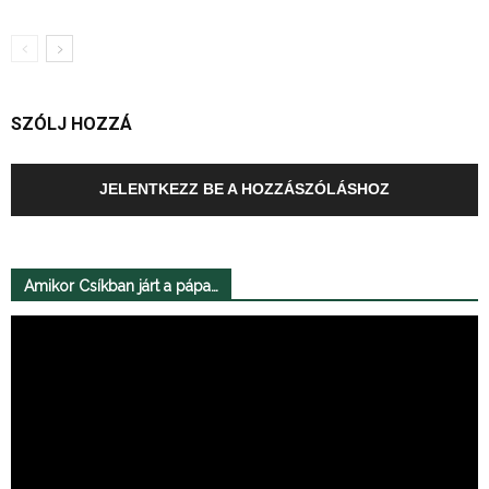
SZÓLJ HOZZÁ
JELENTKEZZ BE A HOZZÁSZÓLÁSHOZ
Amikor Csíkban járt a pápa…
Videólejátszó