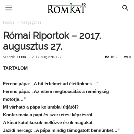
RomKat.ro
Főoldal
Világegyház
Római Riportok – 2017.
augusztus 27.
Szerző:
Szerk.
-
2017. augusztus 27.
1612
0
TARTALOM
Ferenc pápa: „A hit értelmet ad életünknek…”
Ferenc pápa: „Az isteni megbocsátás a reménység
motorja…”
Mi várható a pápa kolumbiai útjától?
Konferencia a papi és szerzetesi képzésről
A kínai katolikusok mellőzve érzik magukat
Jazidi herceg: „A pápa mindig támogatott bennünket…”