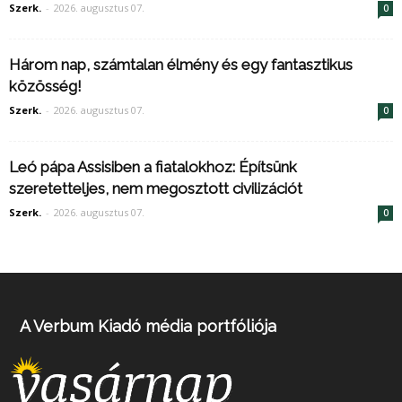
Szerk.
-
2026. augusztus 07.
0
Három nap, számtalan élmény és egy fantasztikus
közösség!
Szerk.
-
2026. augusztus 07.
0
Leó pápa Assisiben a fiatalokhoz: Építsünk
szeretetteljes, nem megosztott civilizációt
Szerk.
-
2026. augusztus 07.
0
A Verbum Kiadó média portfóliója