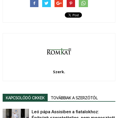
Szerk.
KAPCSOLÓDÓ CIKKEK
TOVÁBBIAK A SZERZŐTŐL
Leó pápa Assisiben a fiatalokhoz:
Építsünk szeretetteljes, nem megosztott