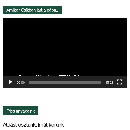
Amikor Csíkban járt a pápa…
Videólejátszó
00:00
35:02
Friss anyagaink
Áldást osztunk, imát kérünk