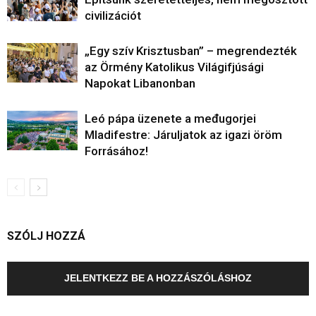
civilizációt
„Egy szív Krisztusban” – megrendezték
az Örmény Katolikus Világifjúsági
Napokat Libanonban
Leó pápa üzenete a međugorjei
Mladifestre: Járuljatok az igazi öröm
Forrásához!
SZÓLJ HOZZÁ
JELENTKEZZ BE A HOZZÁSZÓLÁSHOZ