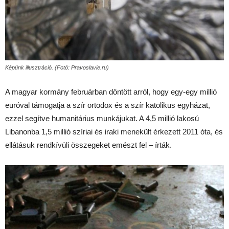
Képünk illusztráció. (Fotó: Pravoslavie.ru)
A magyar kormány februárban döntött arról, hogy egy-egy millió
euróval támogatja a szír ortodox és a szír katolikus egyházat,
ezzel segítve humanitárius munkájukat. A 4,5 millió lakosú
Libanonba 1,5 millió szíriai és iraki menekült érkezett 2011 óta, és
ellátásuk rendkívüli összegeket emészt fel – írták.