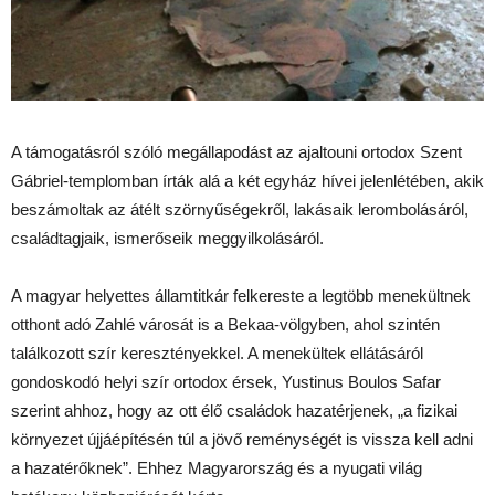
A támogatásról szóló megállapodást az ajaltouni ortodox Szent
Gábriel-templomban írták alá a két egyház hívei jelenlétében, akik
beszámoltak az átélt szörnyűségekről, lakásaik lerombolásáról,
családtagjaik, ismerőseik meggyilkolásáról.
A magyar helyettes államtitkár felkereste a legtöbb menekültnek
otthont adó Zahlé városát is a Bekaa-völgyben, ahol szintén
találkozott szír keresztényekkel. A menekültek ellátásáról
gondoskodó helyi szír ortodox érsek, Yustinus Boulos Safar
szerint ahhoz, hogy az ott élő családok hazatérjenek, „a fizikai
környezet újjáépítésén túl a jövő reménységét is vissza kell adni
a hazatérőknek”. Ehhez Magyarország és a nyugati világ