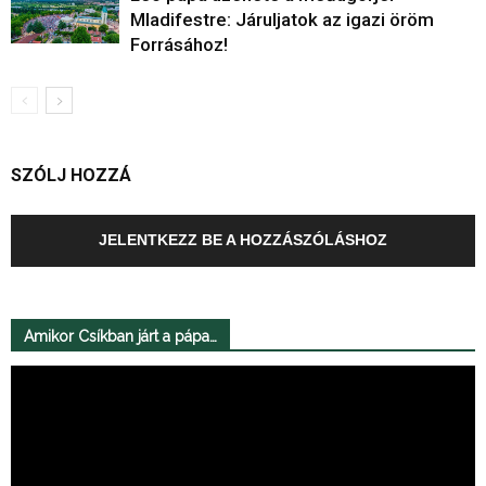
Mladifestre: Járuljatok az igazi öröm
Forrásához!
SZÓLJ HOZZÁ
JELENTKEZZ BE A HOZZÁSZÓLÁSHOZ
Amikor Csíkban járt a pápa…
Videólejátszó