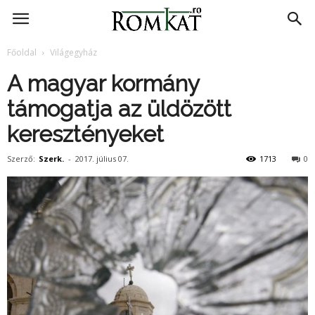
RomKat.ro
Főoldal
Világegyház
A magyar kormány
támogatja az üldözött
keresztényeket
Szerző:
Szerk.
-
2017. július 07.
1713
0