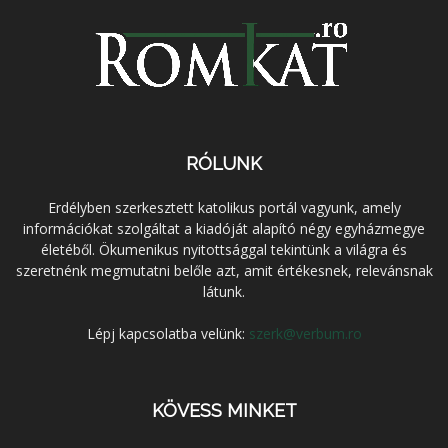
RÓLUNK
Erdélyben szerkesztett katolikus portál vagyunk, amely
információkat szolgáltat a kiadóját alapító négy egyházmegye
életéből. Ökumenikus nyitottsággal tekintünk a világra és
szeretnénk megmutatni belőle azt, amit értékesnek, relevánsnak
látunk.
Lépj kapcsolatba velünk:
szerk@verbum.ro
KÖVESS MINKET