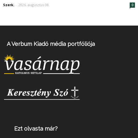
Szerk.
-
2026. augusztus 08.
0
A Verbum Kiadó média portfóliója
Ezt olvasta már?