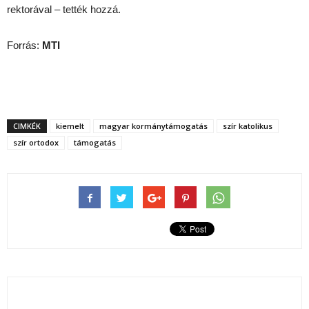
rektorával – tették hozzá.
Forrás:
MTI
CIMKÉK
kiemelt
magyar kormánytámogatás
szír katolikus
szír ortodox
támogatás