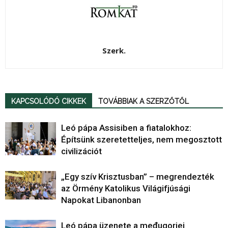
Szerk.
KAPCSOLÓDÓ CIKKEK
TOVÁBBIAK A SZERZŐTŐL
Leó pápa Assisiben a fiatalokhoz:
Építsünk szeretetteljes, nem megosztott
civilizációt
„Egy szív Krisztusban” – megrendezték
az Örmény Katolikus Világifjúsági
Napokat Libanonban
Leó pápa üzenete a međugorjei