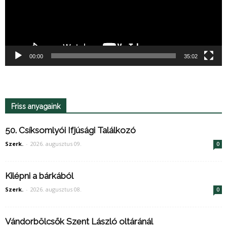
00:00
35:02
Friss anyagaink
50. Csíksomlyói Ifjúsági Találkozó
Szerk.
-
2026. augusztus 09.
0
Kilépni a bárkából
Szerk.
-
2026. augusztus 08.
0
Vándorbölcsők Szent László oltáránál