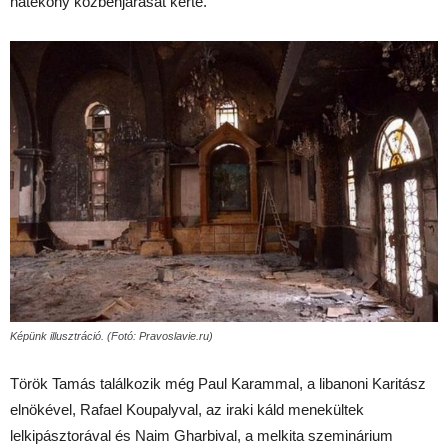
hatékony közbenjárását kérte.
Képünk illusztráció. (Fotó: Pravoslavie.ru)
Török Tamás találkozik még Paul Karammal, a libanoni Karitász
elnökével, Rafael Koupalyval, az iraki káld menekültek
lelkipásztorával és Naim Gharbival, a melkita szeminárium