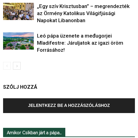
„Egy szív Krisztusban” – megrendezték
az Örmény Katolikus Világifjúsági
Napokat Libanonban
Leó pápa üzenete a međugorjei
Mladifestre: Járuljatok az igazi öröm
Forrásához!
SZÓLJ HOZZÁ
JELENTKEZZ BE A HOZZÁSZÓLÁSHOZ
Amikor Csíkban járt a pápa…