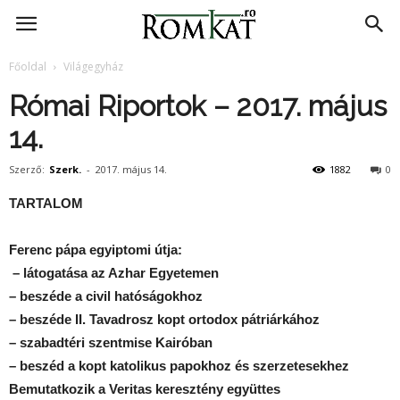
RomKat.ro
Főoldal
Világegyház
Római Riportok – 2017. május
14.
Szerző:
Szerk.
-
2017. május 14.
1882
0
TARTALOM
Ferenc pápa egyiptomi útja:
– látogatása az Azhar Egyetemen
– beszéde a civil hatóságokhoz
– beszéde II. Tavadrosz kopt ortodox pátriárkához
– szabadtéri szentmise Kairóban
– beszéd a kopt katolikus papokhoz és szerzetesekhez
Bemutatkozik a Veritas keresztény együttes