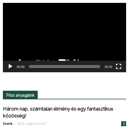
Videólejátszó
00:00
35:02
Friss anyagaink
Három nap, számtalan élmény és egy fantasztikus
közösség!
Szerk.
-
2026. augusztus 07.
0