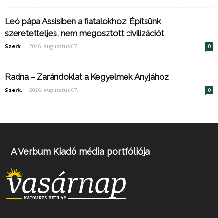
Leó pápa Assisiben a fiatalokhoz: Építsünk
szeretetteljes, nem megosztott civilizációt
Szerk.
-
2026. augusztus 07.
0
Radna – Zarándoklat a Kegyelmek Anyjához
Szerk.
-
2026. augusztus 07.
0
A Verbum Kiadó média portfóliója