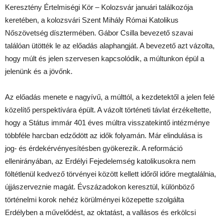
Keresztény Értelmiségi Kör – Kolozsvár januári találkozója
keretében, a kolozsvári Szent Mihály Római Katolikus
Nőszövetség dísztermében. Gábor Csilla bevezető szavai
találóan ütötték le az előadás alaphangját. A bevezető azt vázolta,
hogy múlt és jelen szervesen kapcsolódik, a múltunkon épül a
jelenünk és a jövőnk.
Az előadás menete e nagyívű, a múlttól, a kezdetektől a jelen felé
közelítő perspektívára épült. A vázolt történeti távlat érzékeltette,
hogy a Státus immár 401 éves múltra visszatekintő intézménye
többféle harcban edződött az idők folyamán. Már elindulása is
jog- és érdekérvényesítésben gyökerezik. A reformáció
ellenirányában, az Erdélyi Fejedelemség katolikusokra nem
föltétlenül kedvező törvényei között kellett időről időre megtalálnia,
újjászerveznie magát. Évszázadokon keresztül, különböző
történelmi korok nehéz körülményei közepette szolgálta
Erdélyben a művelődést, az oktatást, a vallásos és erkölcsi