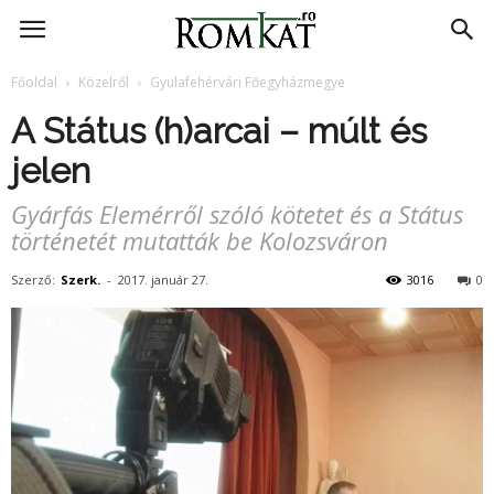
RomKat.ro
Főoldal
Közelről
Gyulafehérvári Főegyházmegye
A Státus (h)arcai – múlt és
jelen
Gyárfás Elemérről szóló kötetet és a Státus
történetét mutatták be Kolozsváron
Szerző:
Szerk.
-
2017. január 27.
3016
0