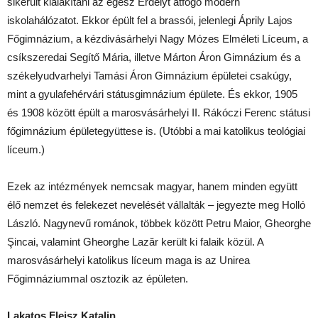
sikerült kialakítani az egész Erdélyt átfogó modern
iskolahálózatot. Ekkor épült fel a brassói, jelenlegi Áprily Lajos
Főgimnázium, a kézdivásárhelyi Nagy Mózes Elméleti Líceum, a
csíkszeredai Segítő Mária, illetve Márton Áron Gimnázium és a
székelyudvarhelyi Tamási Áron Gimnázium épületei csakúgy,
mint a gyulafehérvári státusgimnázium épülete. És ekkor, 1905
és 1908 között épült a marosvásárhelyi II. Rákóczi Ferenc státusi
főgimnázium épületegyüttese is. (Utóbbi a mai katolikus teológiai
líceum.)
Ezek az intézmények nemcsak magyar, hanem minden együtt
élő nemzet és felekezet nevelését vállalták – jegyezte meg Holló
László. Nagynevű románok, többek között Petru Maior, Gheorghe
Şincai, valamint Gheorghe Lazăr került ki falaik közül. A
marosvásárhelyi katolikus líceum maga is az Unirea
Főgimnáziummal osztozik az épületen.
Lakatos Fleisz Katalin