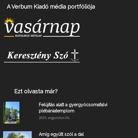
A Verbum Kiadó média portfóliója
Ezt olvasta már?
Felújítás alatt a gyergyócsomafalvi
plébániatemplom
2026. augusztus 06.
Amíg együtt szól a dal