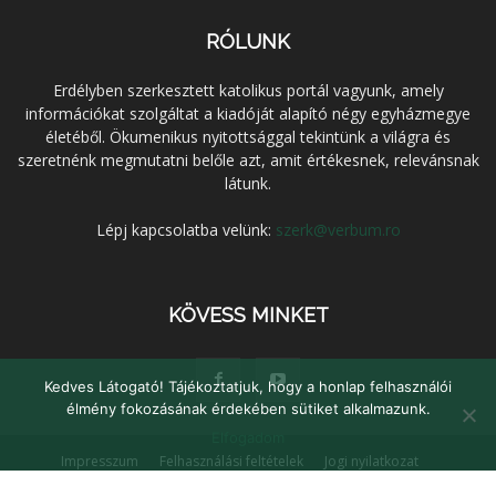
RÓLUNK
Erdélyben szerkesztett katolikus portál vagyunk, amely
információkat szolgáltat a kiadóját alapító négy egyházmegye
életéből. Ökumenikus nyitottsággal tekintünk a világra és
szeretnénk megmutatni belőle azt, amit értékesnek, relevánsnak
látunk.
Lépj kapcsolatba velünk:
szerk@verbum.ro
KÖVESS MINKET
Kedves Látogató! Tájékoztatjuk, hogy a honlap felhasználói
élmény fokozásának érdekében sütiket alkalmazunk.
Elfogadom
Impresszum
Felhasználási feltételek
Jogi nyilatkozat
Adatvédelem
Médiaajánlat
Kapcsolat