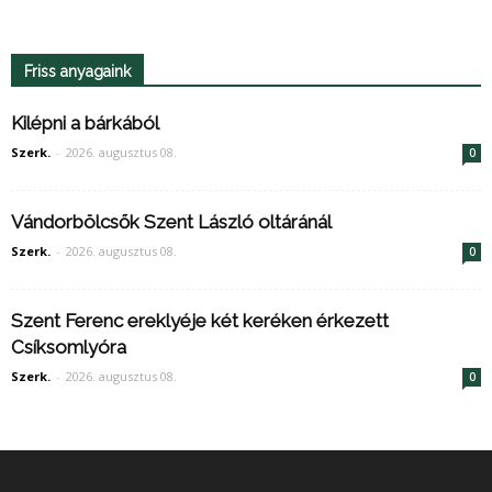
Friss anyagaink
Kilépni a bárkából
Szerk.
-
2026. augusztus 08.
0
Vándorbölcsők Szent László oltáránál
Szerk.
-
2026. augusztus 08.
0
Szent Ferenc ereklyéje két keréken érkezett
Csíksomlyóra
Szerk.
-
2026. augusztus 08.
0