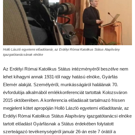
Holló László egyetemi előadótanár, az Erdélyi Római Katolikus Státus Alapítvány
igazgatótanácsának elnöke
Az Erdélyi Római Katolikus Státus intézményéről beszélve nem
lehet kihagyni annak 1931-től nagy hatású elnöke, Gyárfás
Elemér alakját. Személyéről, munkásságáról halálának 70.
évfordulója alkalmából emlékkonferenciát tartottak Kolozsváron
2015 októberében. A konferencia előadásait tartalmazó frissen
megjelent kötet apropóján Holló László egyetemi előadótanár, az
Erdélyi Római Katolikus Státus Alapítvány igazgatótanácsi elnöke
tartott előadást Gyárfásnak a Státus érdekében folytatott
szerteágazó tevékenységéről január 26-án este 7 órától a