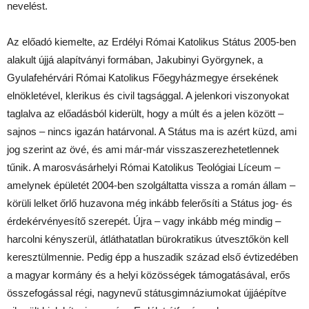
nevelést.
Az előadó kiemelte, az Erdélyi Római Katolikus Státus 2005-ben
alakult újjá alapítványi formában, Jakubinyi Györgynek, a
Gyulafehérvári Római Katolikus Főegyházmegye érsekének
elnökletével, klerikus és civil tagsággal. A jelenkori viszonyokat
taglalva az előadásból kiderült, hogy a múlt és a jelen között –
sajnos – nincs igazán határvonal. A Státus ma is azért küzd, ami
jog szerint az övé, és ami már-már visszaszerezhetetlennek
tűnik. A marosvásárhelyi Római Katolikus Teológiai Líceum –
amelynek épületét 2004-ben szolgáltatta vissza a román állam –
körüli lelket őrlő huzavona még inkább felerősíti a Státus jog- és
érdekérvényesítő szerepét. Újra – vagy inkább még mindig –
harcolni kényszerül, átláthatatlan bürokratikus útvesztőkön kell
keresztülmennie. Pedig épp a huszadik század első évtizedében
a magyar kormány és a helyi közösségek támogatásával, erős
összefogással régi, nagynevű státusgimnáziumokat újjáépítve