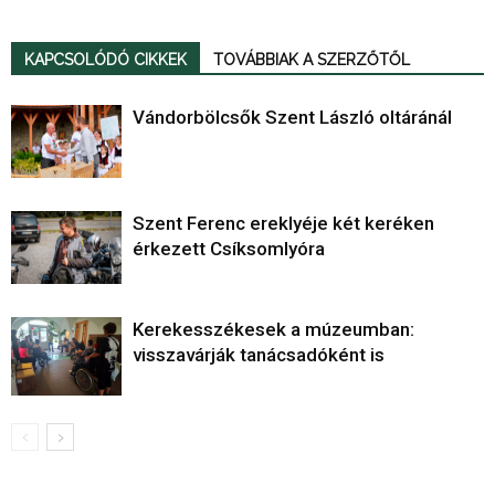
KAPCSOLÓDÓ CIKKEK
TOVÁBBIAK A SZERZŐTŐL
Vándorbölcsők Szent László oltáránál
Szent Ferenc ereklyéje két keréken
érkezett Csíksomlyóra
Kerekesszékesek a múzeumban:
visszavárják tanácsadóként is