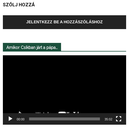
SZÓLJ HOZZÁ
JELENTKEZZ BE A HOZZÁSZÓLÁSHOZ
Amikor Csíkban járt a pápa…
Videólejátszó
00:00
35:02