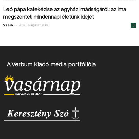
Leó pápa katekézise az egyház imádságáról: az ima
megszenteli mindennapi életünk idejét
Szerk.
-
2026. augusztus 06.
0
A Verbum Kiadó média portfóliója