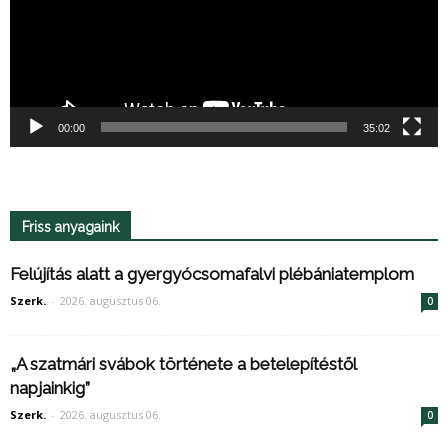
00:00
35:02
Friss anyagaink
Felújítás alatt a gyergyócsomafalvi plébániatemplom
Szerk.
-
2026. augusztus 06.
0
„A szatmári svábok története a betelepítéstől
napjainkig”
Szerk.
-
2026. augusztus 06.
0