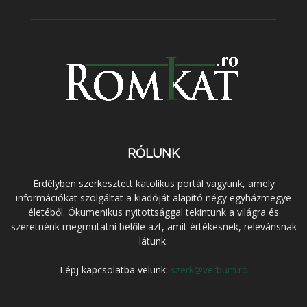
RÓLUNK
Erdélyben szerkesztett katolikus portál vagyunk, amely
információkat szolgáltat a kiadóját alapító négy egyházmegye
életéből. Ökumenikus nyitottsággal tekintünk a világra és
szeretnénk megmutatni belőle azt, amit értékesnek, relevánsnak
látunk.
Lépj kapcsolatba velünk:
szerk@verbum.ro