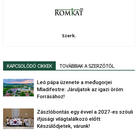
Szerk.
KAPCSOLÓDÓ CIKKEK
TOVÁBBIAK A SZERZŐTŐL
Leó pápa üzenete a međugorjei
Mladifestre: Járuljatok az igazi öröm
Forrásához!
Zászlóbontás egy évvel a 2027-es szöuli
ifjúsági világtalálkozó előtt:
Készülődjetek, várunk!