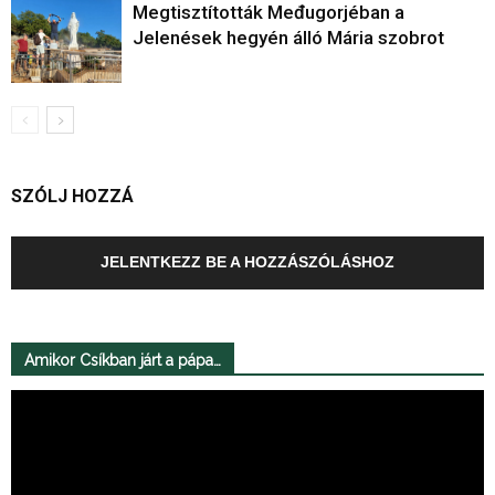
Megtisztították Međugorjéban a
Jelenések hegyén álló Mária szobrot
SZÓLJ HOZZÁ
JELENTKEZZ BE A HOZZÁSZÓLÁSHOZ
Amikor Csíkban járt a pápa…
Videólejátszó