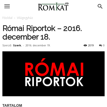
RomKat.ro
Főoldal
Világegyház
Római Riportok – 2016.
december 18.
Szerző:
Szerk.
-
2016. december 19.
2019
0
TARTALOM