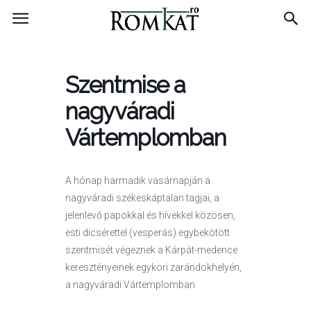
RomKat.ro
Szentmise a
nagyváradi
Vártemplomban
A hónap harmadik vasárnapján a
nagyváradi székeskáptalan tagjai, a
jelenlevő papokkal és hívekkel közösen,
esti dicsérettel (vesperás) egybekötött
szentmisét végeznek a Kárpát-medence
keresztényeinek egykori zarándokhelyén,
a nagyváradi Vártemplomban.