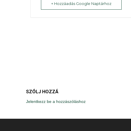
+ Hozzáadás Google Naptárhoz
SZÓLJ HOZZÁ
Jelentkezz be a hozzászóláshoz