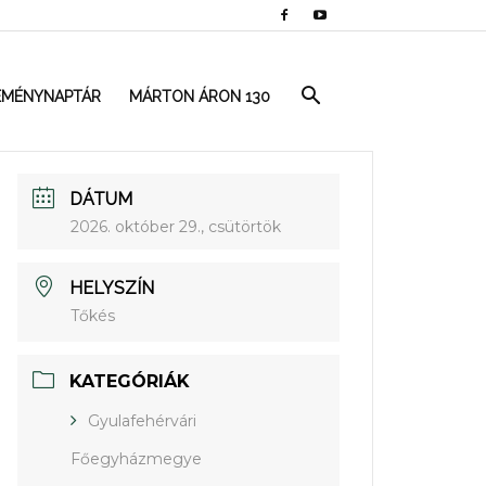
EMÉNYNAPTÁR
MÁRTON ÁRON 130
DÁTUM
2026. október 29., csütörtök
HELYSZÍN
Tőkés
KATEGÓRIÁK
Gyulafehérvári
Főegyházmegye