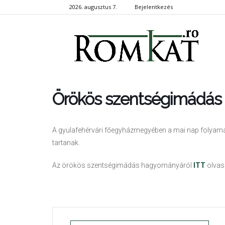
2026. augusztus 7.
Bejelentkezés
RomKa
Örökös szentségimádás
A gyulafehérvári főegyházmegyében a mai nap folyam
tartanak.
Az örökös szentségimádás hagyományáról
ITT
olvas