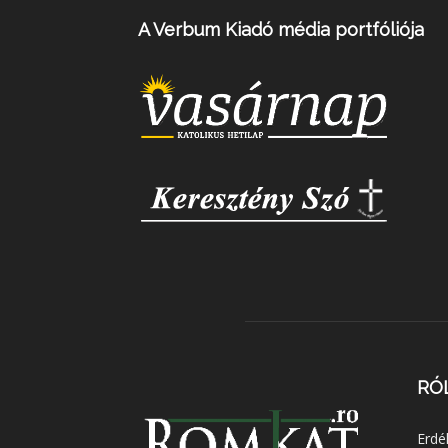
A Verbum Kiadó média portfóliója
RÓ
Erdé