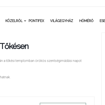
t.ro
KÖZELRŐL
PONTIFEX
VILÁGEGYHÁZ
HŐMÉRŐ
ES
 Tőkésen
án a tőkési templomban örökös szentségimádási napot
hatnak.