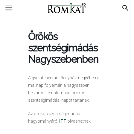
RomKat.ro
Örökös
szentségimádás
Nagyszebenben
A gyulafehérvári főegyházmegyében a
mai nap folyamán a nagyszebeni
belvárosi templomban örökös
szentségimádási napot tartanak.
Az örökös szentségimádás
hagyományáról
ITT
olvashatnak.