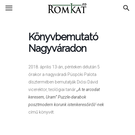
RomKat.ro
Könyvbemutató
Nagyváradon
2018. április 13-án, pénteken délután 5
órakor a nagyváradi Püspöki Palota
dísztermében bemutatják Diósi Dávid
vicerektor, teológiai tanár
„A te arcodat
keresem, Uram” Puzzle-darabok
posztmodern korunk istenkeresőiről/-nek
című könyvét.