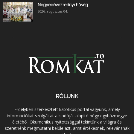
Negyedévezrednyi hűség
2026. augusztus 04.
RÓLUNK
Erdélyben szerkesztett katolikus portál vagyunk, amely
információkat szolgáltat a kiadóját alapító négy egyházmegye
életéből. Ökumenikus nyitottsággal tekintünk a világra és
szeretnénk megmutatni belőle azt, amit értékesnek, relevánsnak