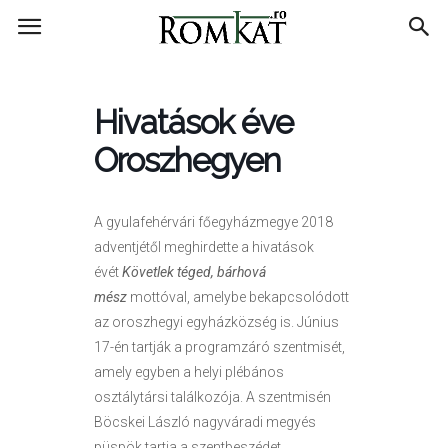
RomKat.ro
Hivatások éve
Oroszhegyen
A gyulafehérvári főegyházmegye 2018
adventjétől meghirdette a hivatások
évét
Követlek téged, bárhová
mész
mottóval, amelybe bekapcsolódott
az oroszhegyi egyházközség is. Június
17-én tartják a programzáró szentmisét,
amely egyben a helyi plébános
osztálytársi találkozója. A szentmisén
Böcskei László nagyváradi megyés
püspök tartja a szentbeszédet.