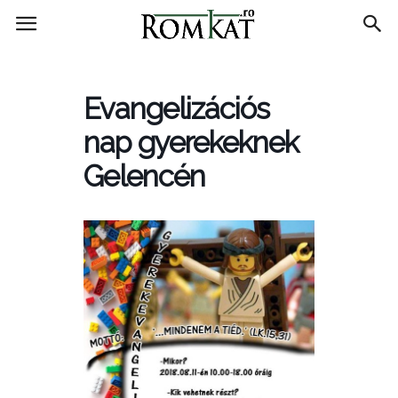
RomKat.ro
Evangelizációs
nap gyerekeknek
Gelencén