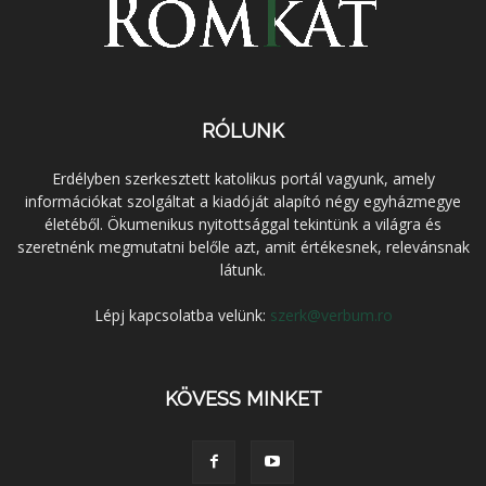
RÓLUNK
Erdélyben szerkesztett katolikus portál vagyunk, amely
információkat szolgáltat a kiadóját alapító négy egyházmegye
életéből. Ökumenikus nyitottsággal tekintünk a világra és
szeretnénk megmutatni belőle azt, amit értékesnek, relevánsnak
látunk.
Lépj kapcsolatba velünk:
szerk@verbum.ro
KÖVESS MINKET