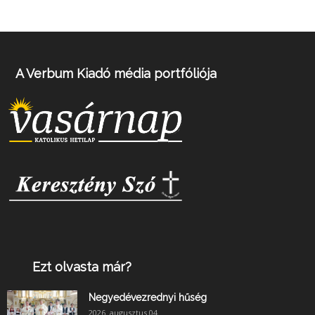
A Verbum Kiadó média portfóliója
Ezt olvasta már?
Negyedévezrednyi hűség
2026. augusztus 04.