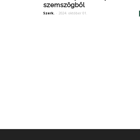
szemszögből
Szerk.
-
2024. október 01.