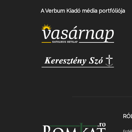
A Verbum Kiadó média portfóliója
RÓ
Erdé