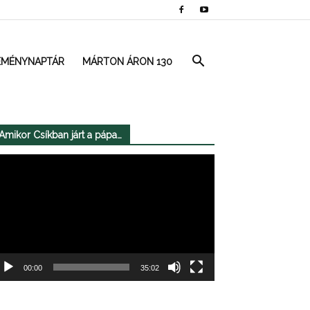
EMÉNYNAPTÁR
MÁRTON ÁRON 130
Amikor Csíkban járt a pápa…
deólejátszó
00:00
35:02