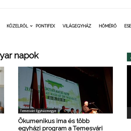
t.ro
KÖZELRŐL
PONTIFEX
VILÁGEGYHÁZ
HŐMÉRŐ
ES
yar napok
Vi
Temesvári Egyházmegye
Ökumenikus ima és több
egyházi program a Temesvári