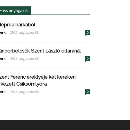
Friss anyagaink
ilépni a bárkából
erk.
-
2026. augusztus 08.
0
ándorbölcsők Szent László oltáránál
erk.
-
2026. augusztus 08.
0
zent Ferenc ereklyéje két keréken
rkezett Csíksomlyóra
erk.
-
2026. augusztus 08.
0