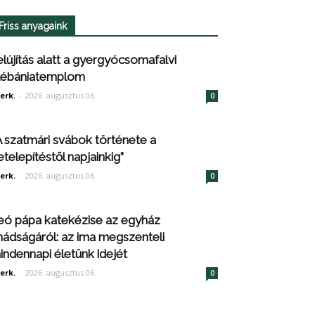
Friss anyagaink
elújítás alatt a gyergyócsomafalvi
lébániatemplom
erk.
-
2026. augusztus 06.
0
A szatmári svábok története a
etelepítéstől napjainkig”
erk.
-
2026. augusztus 06.
0
eó pápa katekézise az egyház
mádságáról: az ima megszenteli
indennapi életünk idejét
erk.
-
2026. augusztus 06.
0