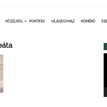
t.ro
KÖZELRŐL
PONTIFEX
VILÁGEGYHÁZ
HŐMÉRŐ
ES
eáta
Vi