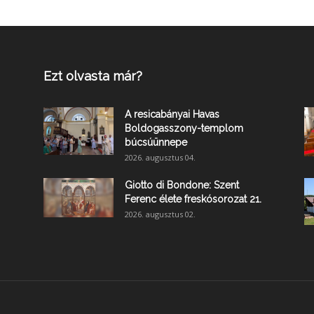
Ezt olvasta már?
A resicabányai Havas
Boldogasszony-templom
búcsúünnepe
2026. augusztus 04.
Giotto di Bondone: Szent
Ferenc élete freskósorozat 21.
2026. augusztus 02.