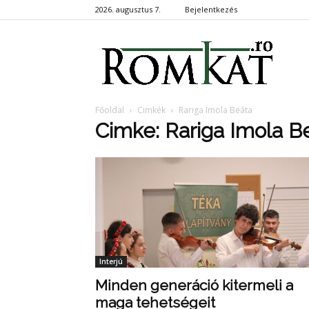
2026. augusztus 7.
Bejelentkezés
RomKa
Főoldal
Cimkék
Rariga Imola Beáta
Cimke: Rariga Imola B
Interjú
Minden generáció kitermeli a
maga tehetségeit