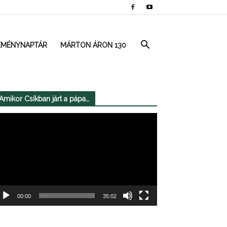
EMÉNYNAPTÁR
MÁRTON ÁRON 130
Amikor Csíkban járt a pápa…
deólejátszó
00:00
35:02