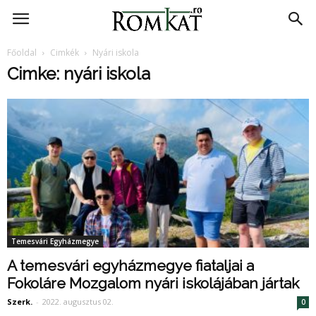
RomKat.ro
Főoldal
Cimkék
Nyári iskola
Cimke: nyári iskola
Temesvári Egyházmegye
A temesvári egyházmegye fiataljai a
Fokoláre Mozgalom nyári iskolájában jártak
Szerk.
-
2022. augusztus 02.
0