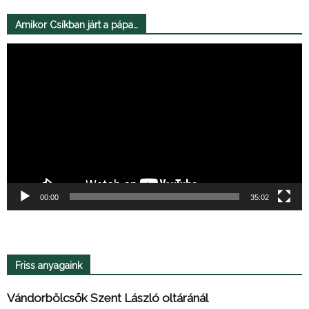
Amikor Csíkban járt a pápa…
Videólejátszó
00:00
35:02
Friss anyagaink
Vándorbölcsők Szent László oltáránál