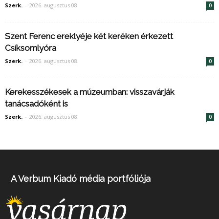
Szerk.
-
2026. augusztus 08.
0
Szent Ferenc ereklyéje két keréken érkezett
Csíksomlyóra
Szerk.
-
2026. augusztus 08.
0
Kerekesszékesek a múzeumban: visszavárják
tanácsadóként is
Szerk.
-
2026. augusztus 08.
0
A Verbum Kiadó média portfóliója