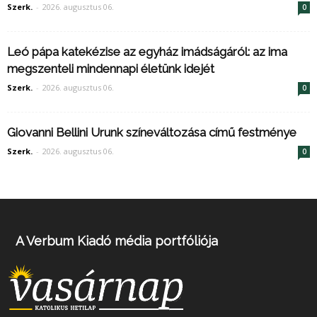
Szerk.
-
2026. augusztus 06.
0
Leó pápa katekézise az egyház imádságáról: az ima
megszenteli mindennapi életünk idejét
Szerk.
-
2026. augusztus 06.
0
Giovanni Bellini Urunk színeváltozása című festménye
Szerk.
-
2026. augusztus 06.
0
A Verbum Kiadó média portfóliója