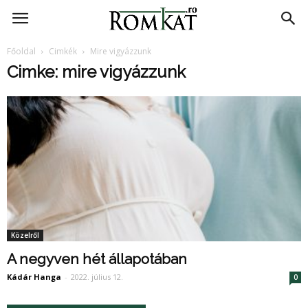
RomKat.ro
Főoldal
Cimkék
Mire vigyázzunk
Cimke: mire vigyázzunk
Közelről
A negyven hét állapotában
Kádár Hanga
-
2022. július 12.
0