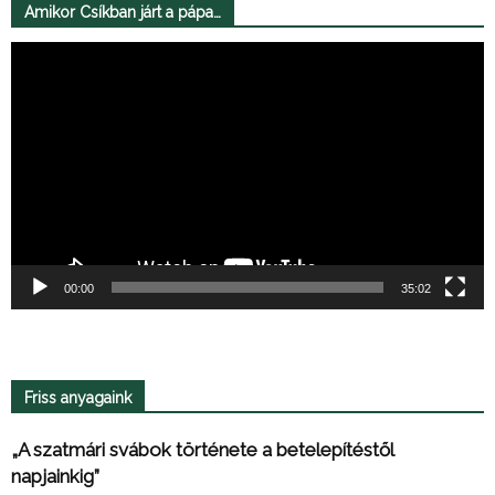
Amikor Csíkban járt a pápa…
Videólejátszó
00:00
35:02
Friss anyagaink
„A szatmári svábok története a betelepítéstől
napjainkig”