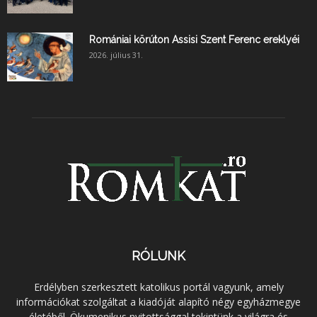
Romániai körúton Assisi Szent Ferenc ereklyéi
2026. július 31.
RÓLUNK
Erdélyben szerkesztett katolikus portál vagyunk, amely
információkat szolgáltat a kiadóját alapító négy egyházmegye
életéből. Ökumenikus nyitottsággal tekintünk a világra és