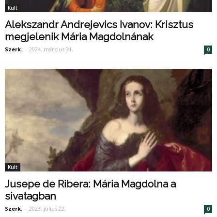
Kult
Alekszandr Andrejevics Ivanov: Krisztus
megjelenik Mária Magdolnának
Szerk.
-
2024. március 31.
0
Kult
Jusepe de Ribera: Mária Magdolna a
sivatagban
Szerk.
-
2023. július 22.
0