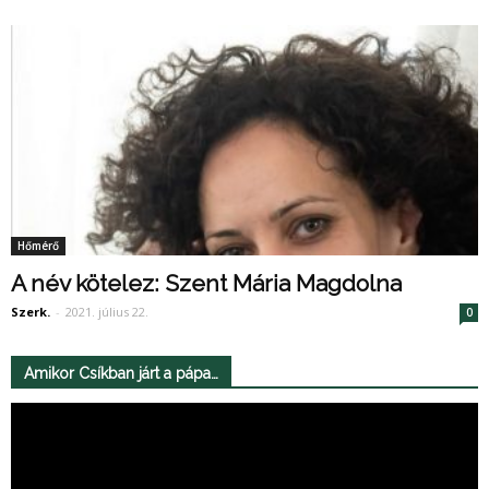
Hőmérő
A név kötelez: Szent Mária Magdolna
Szerk.
-
2021. július 22.
0
Amikor Csíkban járt a pápa…
Videólejátszó