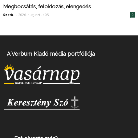
Megbocsátás, feloldozás, elengedés
Szerk.
-
2026. augusztus 05.
0
A Verbum Kiadó média portfóliója