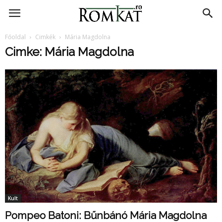
RomKat.ro
Főoldal
Cimkék
Mária Magdolna
Cimke: Mária Magdolna
Kult
Pompeo Batoni: Bűnbánó Mária Magdolna