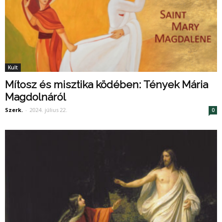
Kult
Mítosz és misztika ködében: Tények Mária
Magdolnáról
Szerk.
-
2024. július 22.
0