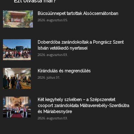
Ezt olvasta már?
Búcsúünnepet tartottak Alsócsernátonban
2026. augusztus 05.
Doberdóba zarándokoltak a Pongrácz Szent
István vetélkedő nyertesei
2026. augusztus 03.
Kirándulás és megrendülés
2026. július 31.
Két kegyhely szívében – a Szépszeretet
csoport zarándoklata Mátraverebély-Szentkútra
és Máriabesnyőre
2026. augusztus 03.