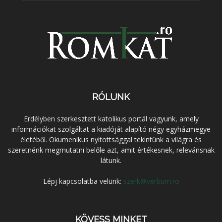
RÓLUNK
Erdélyben szerkesztett katolikus portál vagyunk, amely
információkat szolgáltat a kiadóját alapító négy egyházmegye
életéből. Ökumenikus nyitottsággal tekintünk a világra és
szeretnénk megmutatni belőle azt, amit értékesnek, relevánsnak
látunk.
Lépj kapcsolatba velünk:
szerk@verbum.ro
KÖVESS MINKET