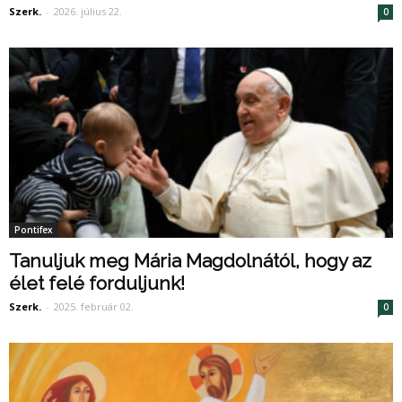
Szerk.
-
2026. július 22.
0
Pontifex
Tanuljuk meg Mária Magdolnától, hogy az
élet felé forduljunk!
Szerk.
-
2025. február 02.
0