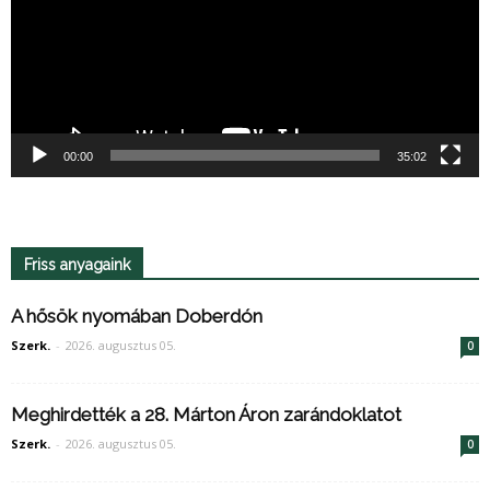
00:00
35:02
Friss anyagaink
A hősök nyomában Doberdón
Szerk.
-
2026. augusztus 05.
0
Meghirdették a 28. Márton Áron zarándoklatot
Szerk.
-
2026. augusztus 05.
0