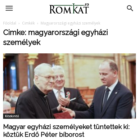
RomKat.ro
Főoldal
Cimkék
Magyarországi egyházi személyek
Cimke: magyarországi egyházi
személyek
Kitekintő
Magyar egyházi személyeket tüntettek ki:
köztük Erdő Péter bíborost