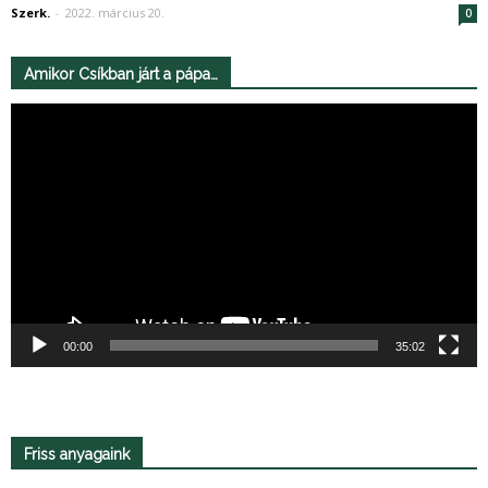
Szerk.
-
2022. március 20.
0
Amikor Csíkban járt a pápa…
Videólejátszó
00:00
35:02
Friss anyagaink