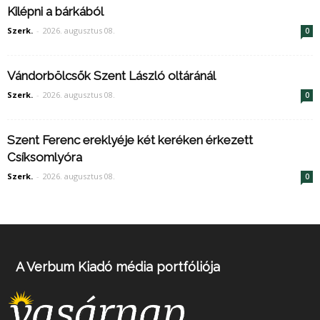
Kilépni a bárkából
Szerk.
-
2026. augusztus 08.
0
Vándorbölcsők Szent László oltáránál
Szerk.
-
2026. augusztus 08.
0
Szent Ferenc ereklyéje két keréken érkezett
Csíksomlyóra
Szerk.
-
2026. augusztus 08.
0
A Verbum Kiadó média portfóliója