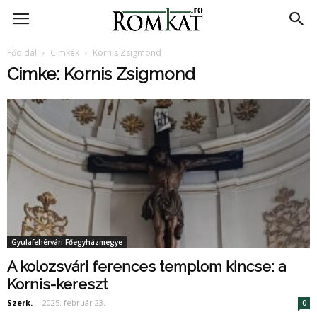
RomKat.ro
Főoldal
Cimkék
Kornis Zsigmond
Cimke: Kornis Zsigmond
Gyulafehérvári Főegyházmegye
A kolozsvári ferences templom kincse: a
Kornis-kereszt
Szerk.
-
2025. február 23.
0