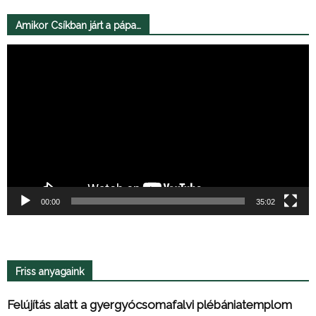
Amikor Csíkban járt a pápa…
Videólejátszó
00:00
35:02
Friss anyagaink
Felújítás alatt a gyergyócsomafalvi plébániatemplom