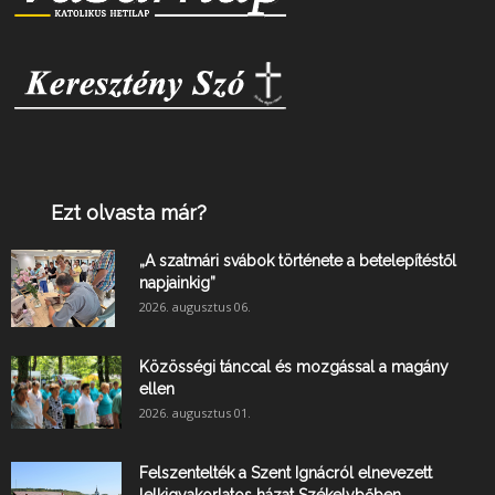
Ezt olvasta már?
„A szatmári svábok története a betelepítéstől
napjainkig”
2026. augusztus 06.
Közösségi tánccal és mozgással a magány
ellen
2026. augusztus 01.
Felszentelték a Szent Ignácról elnevezett
lelkigyakorlatos házat Székelybőben