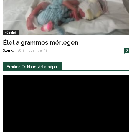
Közelről
Élet a grammos mérlegen
Szerk.
-
2019. november 19.
0
Amikor Csíkban járt a pápa…
Videólejátszó