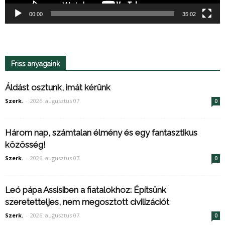
00:00
35:02
Friss anyagaink
Áldást osztunk, imát kérünk
Szerk.
-
2026. augusztus 07.
0
Három nap, számtalan élmény és egy fantasztikus
közösség!
Szerk.
-
2026. augusztus 07.
0
Leó pápa Assisiben a fiatalokhoz: Építsünk
szeretetteljes, nem megosztott civilizációt
Szerk.
-
2026. augusztus 07.
0