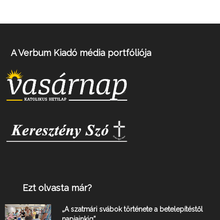
A Verbum Kiadó média portfóliója
Ezt olvasta már?
„A szatmári svábok története a betelepítéstől
napjainkig”