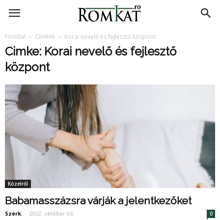
RomKat.ro
Főoldal
Cimkék
Korai nevelő és fejlesztő központ
Cimke: Korai nevelő és fejlesztő
központ
Közelről
Babamasszázsra várják a jelentkezőket
Szerk.
-
2022. október 06.
0