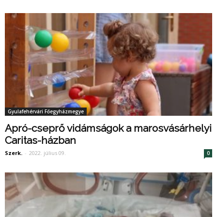
Gyulafehérvári Főegyházmegye
Apró-cseprő vidámságok a marosvásárhelyi
Caritas-házban
Szerk.
-
2022. július 09.
0