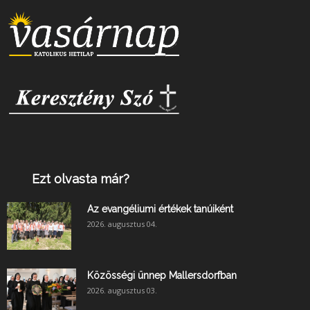
Ezt olvasta már?
Az evangéliumi értékek tanúiként
2026. augusztus 04.
Közösségi ünnep Mallersdorfban
2026. augusztus 03.