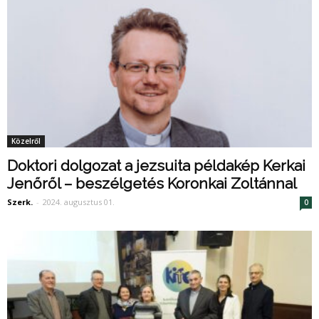
Közelről
Doktori dolgozat a jezsuita példakép Kerkai
Jenőről – beszélgetés Koronkai Zoltánnal
Szerk.
-
2024. augusztus 01.
0