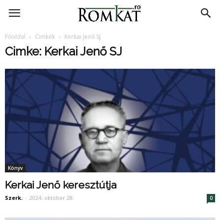
RomKat.ro
Főoldal
Cimkék
Kerkai Jenő SJ
Cimke: Kerkai Jenő SJ
Könyv
Kerkai Jenő keresztútja
Szerk.
-
2024. október 28.
0