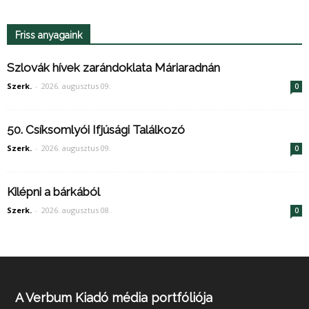
Friss anyagaink
Szlovák hívek zarándoklata Máriaradnán
Szerk.
-
2026. augusztus 09.
0
50. Csíksomlyói Ifjúsági Találkozó
Szerk.
-
2026. augusztus 09.
0
Kilépni a bárkából
Szerk.
-
2026. augusztus 08.
0
A Verbum Kiadó média portfóliója