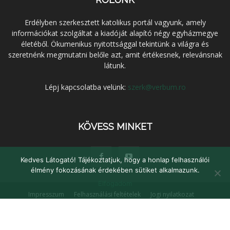
Erdélyben szerkesztett katolikus portál vagyunk, amely
információkat szolgáltat a kiadóját alapító négy egyházmegye
életéből. Ökumenikus nyitottsággal tekintünk a világra és
szeretnénk megmutatni belőle azt, amit értékesnek, relevánsnak
látunk.
Lépj kapcsolatba velünk:
szerk@verbum.ro
KÖVESS MINKET
Kedves Látogató! Tájékoztatjuk, hogy a honlap felhasználói
élmény fokozásának érdekében sütiket alkalmazunk.
Elfogadom
Impresszum
Felhasználási feltételek
Jogi nyilatkozat
Adatvédelem
Médiaajánlat
Kapcsolat
© Verbum Keresztény Kulturális Egyesület