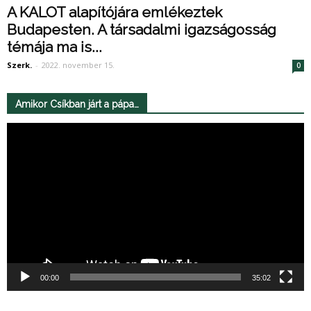
A KALOT alapítójára emlékeztek
Budapesten. A társadalmi igazságosság
témája ma is...
Szerk.
-
2022. november 15.
0
Amikor Csíkban járt a pápa…
Videólejátszó
00:00
35:02