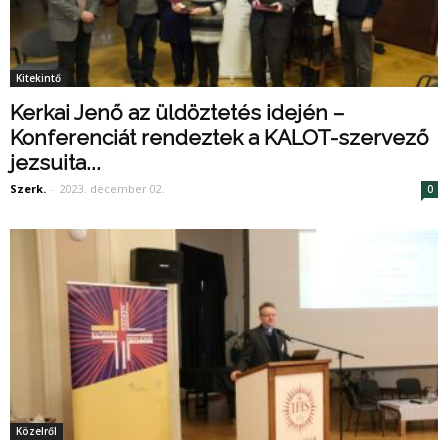
Kitekintő
Kerkai Jenő az üldöztetés idején –
Konferenciát rendeztek a KALOT-szervező
jezsuita...
Szerk.
-
2023. december 02.
0
Közelről