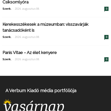
Csíksomlyóra
Szerk.
-
2026. augusztus 08.
0
Kerekesszékesek a múzeumban: visszavárják
tanácsadóként is
Szerk.
-
2026. augusztus 08.
0
Panis Vitae – Az élet kenyere
Szerk.
-
2026. augusztus 08.
0
A Verbum Kiadó média portfóliója