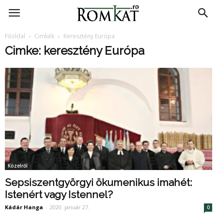
RomKat.ro
Főoldal
Cimkék
Keresztény Európa
Cimke: keresztény Európa
Közelről
Sepsiszentgyörgyi ökumenikus imahét:
Istenért vagy Istennel?
Kádár Hanga
-
2020. január 27.
0