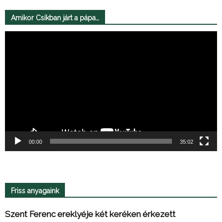
Amikor Csíkban járt a pápa…
Videólejátszó
00:00
35:02
Friss anyagaink
Szent Ferenc ereklyéje két keréken érkezett