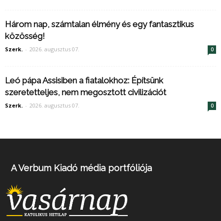
Három nap, számtalan élmény és egy fantasztikus
közösség!
Szerk.
-
2026. augusztus 07.
0
Leó pápa Assisiben a fiatalokhoz: Építsünk
szeretetteljes, nem megosztott civilizációt
Szerk.
-
2026. augusztus 07.
0
A Verbum Kiadó média portfóliója