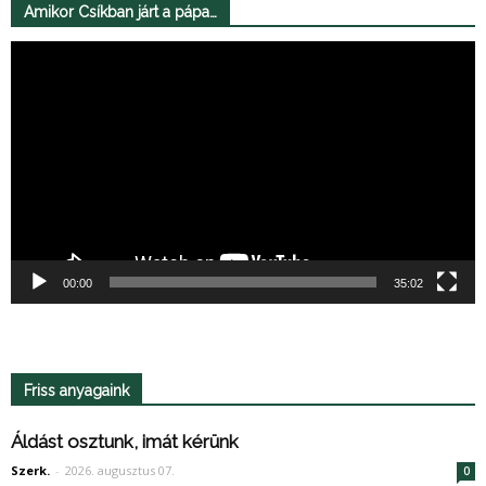
Amikor Csíkban járt a pápa…
Videólejátszó
00:00
35:02
Friss anyagaink
Áldást osztunk, imát kérünk
Szerk.
-
2026. augusztus 07.
0