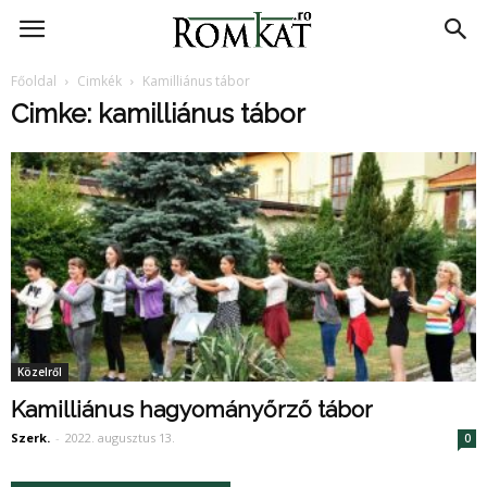
RomKat.ro
Főoldal
Cimkék
Kamilliánus tábor
Cimke: kamilliánus tábor
Közelről
Kamilliánus hagyományőrző tábor
Szerk.
-
2022. augusztus 13.
0