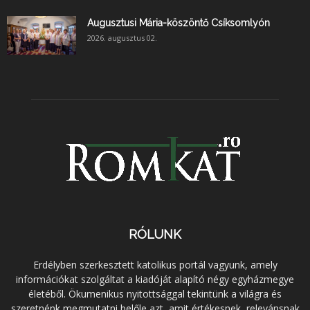
Augusztusi Mária-köszöntő Csíksomlyón
2026. augusztus 02.
RÓLUNK
Erdélyben szerkesztett katolikus portál vagyunk, amely
információkat szolgáltat a kiadóját alapító négy egyházmegye
életéből. Ökumenikus nyitottsággal tekintünk a világra és
szeretnénk megmutatni belőle azt, amit értékesnek, relevánsnak