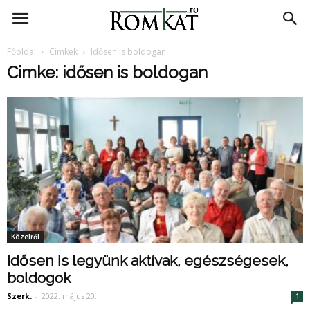
RomKat.ro
Főoldal
Cimkék
Idősen is boldogan
Cimke: idősen is boldogan
Közelről
Idősen is legyünk aktívak, egészségesek,
boldogok
Szerk.
-
2022. május 20.
1