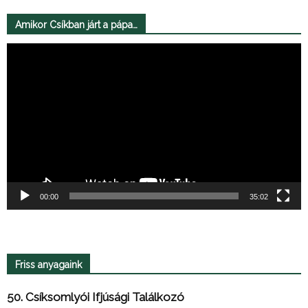
Amikor Csíkban járt a pápa…
Videólejátszó
00:00
35:02
Friss anyagaink
50. Csíksomlyói Ifjúsági Találkozó