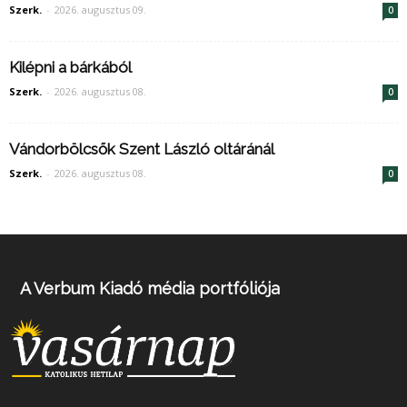
Szerk.
-
2026. augusztus 09.
0
Kilépni a bárkából
Szerk.
-
2026. augusztus 08.
0
Vándorbölcsők Szent László oltáránál
Szerk.
-
2026. augusztus 08.
0
A Verbum Kiadó média portfóliója