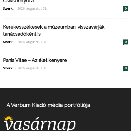
Csíksomlyóra
Szerk.
-
2026. augusztus 08.
0
Kerekesszékesek a múzeumban: visszavárják
tanácsadóként is
Szerk.
-
2026. augusztus 08.
0
Panis Vitae – Az élet kenyere
Szerk.
-
2026. augusztus 08.
0
A Verbum Kiadó média portfóliója