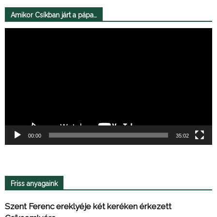
Amikor Csíkban járt a pápa…
Videólejátszó
00:00
35:02
Friss anyagaink
Szent Ferenc ereklyéje két keréken érkezett