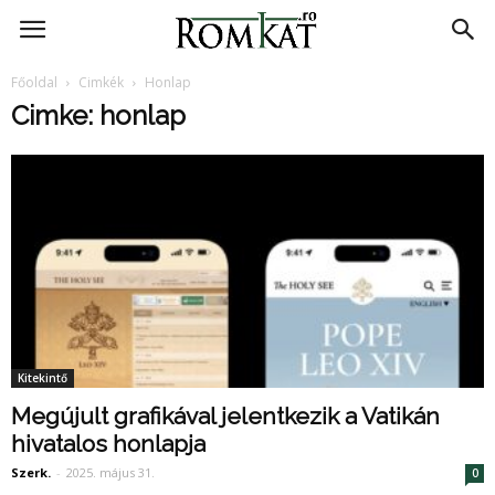
RomKat.ro
Főoldal
Cimkék
Honlap
Cimke: honlap
Kitekintő
Megújult grafikával jelentkezik a Vatikán
hivatalos honlapja
Szerk.
-
2025. május 31.
0