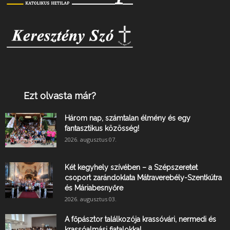
Ezt olvasta már?
Három nap, számtalan élmény és egy
fantasztikus közösség!
2026. augusztus 07.
Két kegyhely szívében – a Szépszeretet
csoport zarándoklata Mátraverebély-Szentkútra
és Máriabesnyőre
2026. augusztus 03.
A főpásztor találkozója krassóvári, nermedi és
krassóalmási fiatalokkal