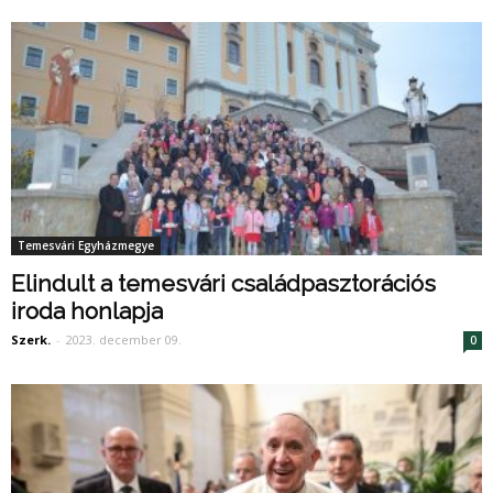
Temesvári Egyházmegye
Elindult a temesvári családpasztorációs
iroda honlapja
Szerk.
-
2023. december 09.
0