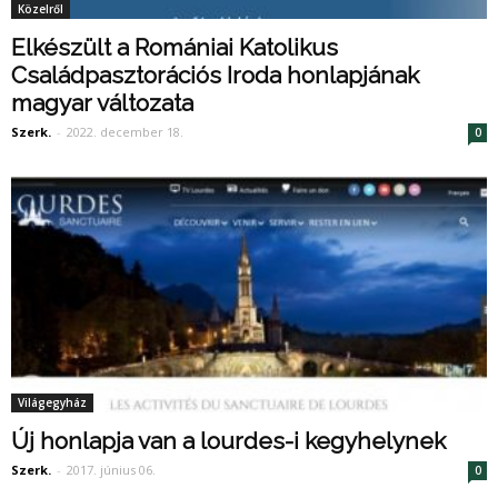
Közelről
Elkészült a Romániai Katolikus
Családpasztorációs Iroda honlapjának
magyar változata
Szerk.
-
2022. december 18.
0
Világegyház
Új honlapja van a lourdes-i kegyhelynek
Szerk.
-
2017. június 06.
0