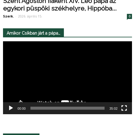
Szent Ágoston fiaként XIV. Leó pápa az
egykori püspöki székhelyre, Hippóba...
Szerk.
-
2026. április 15.
0
Amikor Csíkban járt a pápa…
Videólejátszó
00:00
35:02