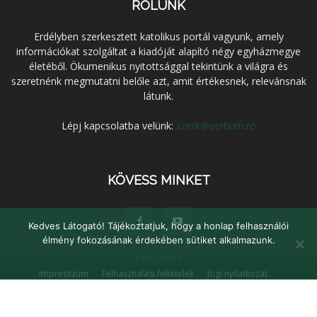
RÓLUNK
Erdélyben szerkesztett katolikus portál vagyunk, amely
információkat szolgáltat a kiadóját alapító négy egyházmegye
életéből. Ökumenikus nyitottsággal tekintünk a világra és
szeretnénk megmutatni belőle azt, amit értékesnek, relevánsnak
látunk.
Lépj kapcsolatba velünk:
szerk@verbum.ro
KÖVESS MINKET
Kedves Látogató! Tájékoztatjuk, hogy a honlap felhasználói
élmény fokozásának érdekében sütiket alkalmazunk.
Elfogadom
Impresszum
Felhasználási feltételek
Jogi nyilatkozat
Adatvédelem
Médiaajánlat
Kapcsolat
© Verbum Keresztény Kulturális Egyesület