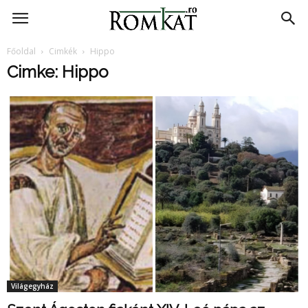
RomKat.ro
Főoldal
Cimkék
Hippo
Cimke: Hippo
Világegyház