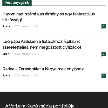
Friss anyagaink
Három nap, számtalan élmény és egy fantasztikus
közösség!
Szerk.
-
2026. augusztus 07.
0
Leó pápa Assisiben a fiatalokhoz: Építsünk
szeretetteljes, nem megosztott civilizációt
Szerk.
-
2026. augusztus 07.
0
Radna – Zarándoklat a Kegyelmek Anyjához
Szerk.
-
2026. augusztus 07.
0
A Verbum Kiadó média portfóliója