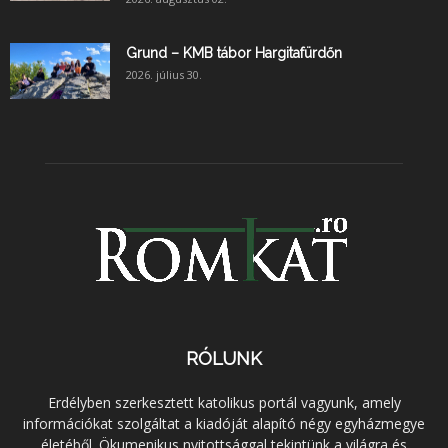
Grund – KMB tábor Hargitafürdőn
2026. július 30.
RÓLUNK
Erdélyben szerkesztett katolikus portál vagyunk, amely
információkat szolgáltat a kiadóját alapító négy egyházmegye
életéből. Ökumenikus nyitottsággal tekintünk a világra és