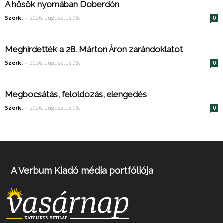
A hősök nyomában Doberdón
Szerk.
-
2026. augusztus 05.
0
Meghirdették a 28. Márton Áron zarándoklatot
Szerk.
-
2026. augusztus 05.
0
Megbocsátás, feloldozás, elengedés
Szerk.
-
2026. augusztus 05.
0
A Verbum Kiadó média portfóliója