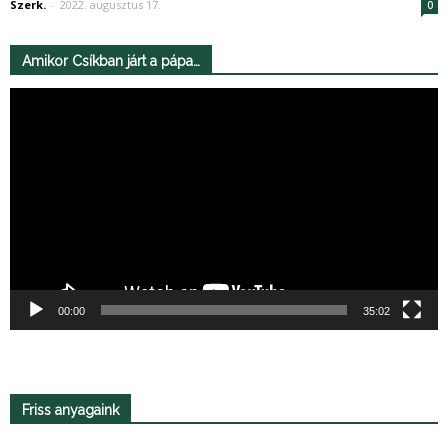
Szerk.
-
2022. augusztus 17.
0
Amikor Csíkban járt a pápa…
Videólejátszó
00:00
35:02
Friss anyagaink