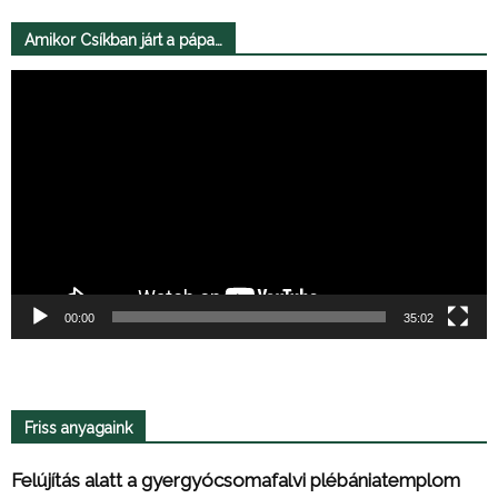
Amikor Csíkban járt a pápa…
Videólejátszó
00:00
35:02
Friss anyagaink
Felújítás alatt a gyergyócsomafalvi plébániatemplom