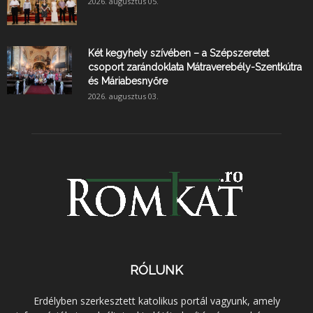
2026. augusztus 05.
Két kegyhely szívében – a Szépszeretet
csoport zarándoklata Mátraverebély-Szentkútra
és Máriabesnyőre
2026. augusztus 03.
RÓLUNK
Erdélyben szerkesztett katolikus portál vagyunk, amely