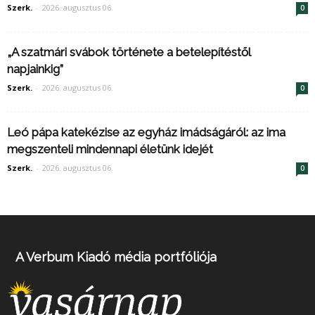
Szerk.
-
2026. augusztus 06.
0
„A szatmári svábok története a betelepítéstől
napjainkig”
Szerk.
-
2026. augusztus 06.
0
Leó pápa katekézise az egyház imádságáról: az ima
megszenteli mindennapi életünk idejét
Szerk.
-
2026. augusztus 06.
0
A Verbum Kiadó média portfóliója