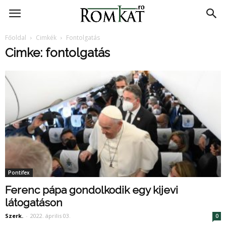
RomKat.ro
Főoldal
Cimkék
Fontolgatás
Cimke: fontolgatás
Pontifex
Ferenc pápa gondolkodik egy kijevi
látogatáson
Szerk.
-
2022. április 03.
0