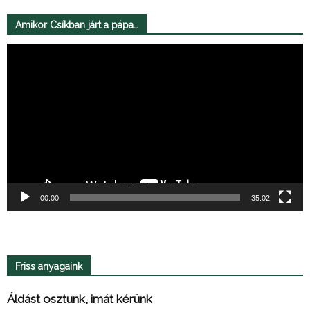
Amikor Csíkban járt a pápa…
Videólejátszó
00:00
35:02
Friss anyagaink
Áldást osztunk, imát kérünk