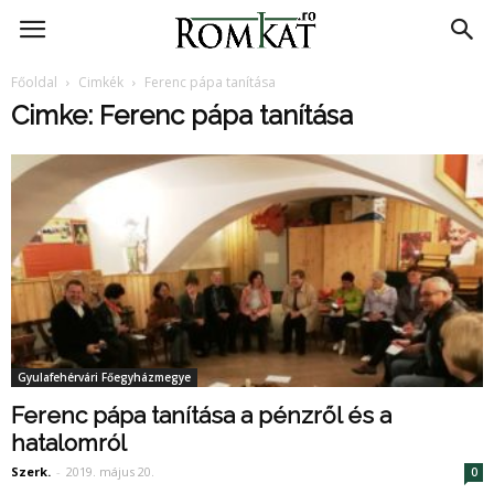
RomKat.ro
Főoldal
Cimkék
Ferenc pápa tanítása
Cimke: Ferenc pápa tanítása
Gyulafehérvári Főegyházmegye
Ferenc pápa tanítása a pénzről és a
hatalomról
Szerk.
-
2019. május 20.
0