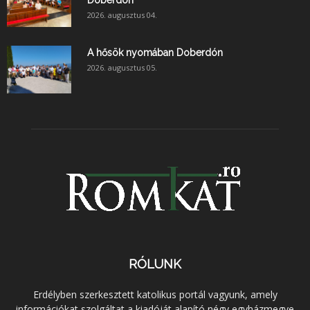
2026. augusztus 04.
A hősök nyomában Doberdón
2026. augusztus 05.
RÓLUNK
Erdélyben szerkesztett katolikus portál vagyunk, amely
információkat szolgáltat a kiadóját alapító négy egyházmegye