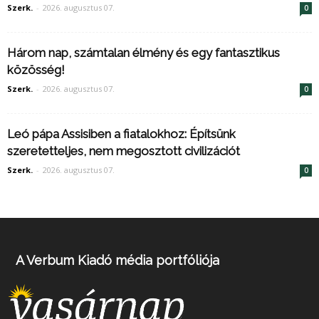
Szerk.
-
2026. augusztus 07.
0
Három nap, számtalan élmény és egy fantasztikus
közösség!
Szerk.
-
2026. augusztus 07.
0
Leó pápa Assisiben a fiatalokhoz: Építsünk
szeretetteljes, nem megosztott civilizációt
Szerk.
-
2026. augusztus 07.
0
A Verbum Kiadó média portfóliója