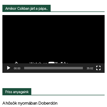
Amikor Csíkban járt a pápa…
Videólejátszó
00:00
35:02
Friss anyagaink
A hősök nyomában Doberdón