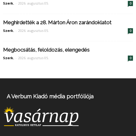
Szerk.
-
2026. augusztus 05.
0
Meghirdették a 28. Márton Áron zarándoklatot
Szerk.
-
2026. augusztus 05.
0
Megbocsátás, feloldozás, elengedés
Szerk.
-
2026. augusztus 05.
0
A Verbum Kiadó média portfóliója