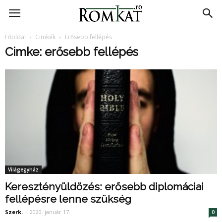
RomKat.ro
Főoldal
Cimkék
Erősebb fellépés
Cimke: erősebb fellépés
Világegyház
Keresztényüldözés: erősebb diplomáciai
fellépésre lenne szükség
Szerk.
-
2020. január 17.
0