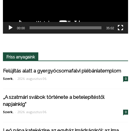
00:00
35:02
Friss anyagaink
Felújítás alatt a gyergyócsomafalvi plébániatemplom
Szerk.
-
2026. augusztus 06.
0
„A szatmári svábok története a betelepítéstől
napjainkig”
Szerk.
-
2026. augusztus 06.
0
Leó pápa katekézise az egyház imádságáról: az ima