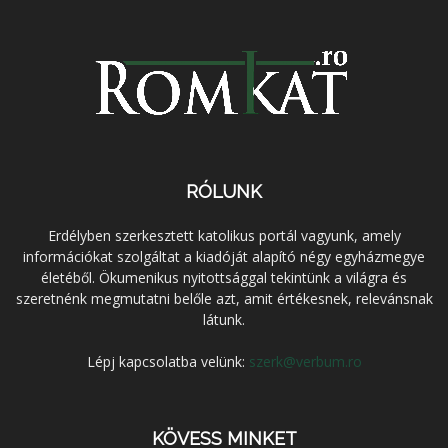
RÓLUNK
Erdélyben szerkesztett katolikus portál vagyunk, amely
információkat szolgáltat a kiadóját alapító négy egyházmegye
életéből. Ökumenikus nyitottsággal tekintünk a világra és
szeretnénk megmutatni belőle azt, amit értékesnek, relevánsnak
látunk.
Lépj kapcsolatba velünk:
szerk@verbum.ro
KÖVESS MINKET