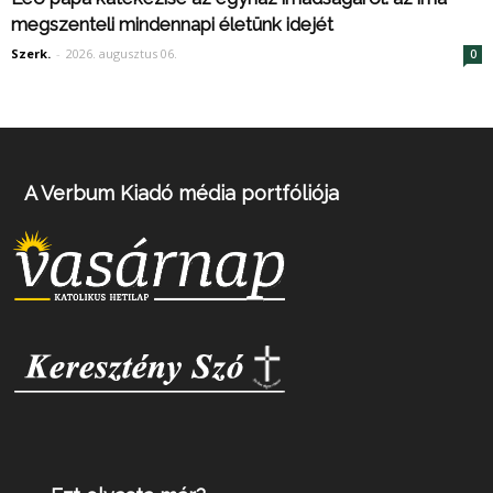
megszenteli mindennapi életünk idejét
Szerk.
-
2026. augusztus 06.
0
A Verbum Kiadó média portfóliója