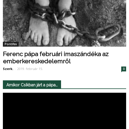
Pontifex
Ferenc pápa februári imaszándéka az
emberkereskedelemről
Szerk.
-
2019. február 15.
0
Amikor Csíkban járt a pápa…
Videólejátszó