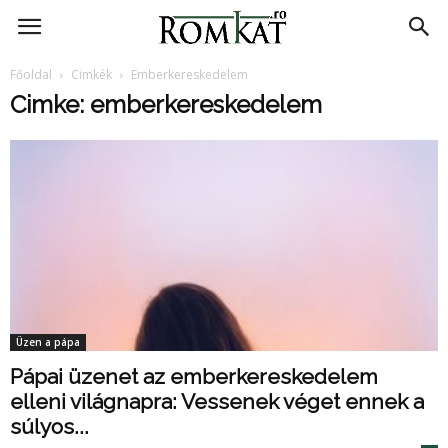
RomKat.ro
Főoldal
Cimkék
Emberkereskedelem
Cimke: emberkereskedelem
Üzen a pápa
Pápai üzenet az emberkereskedelem
elleni világnapra: Vessenek véget ennek a
súlyos...