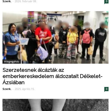
Szerk.
-
2026. február 08.
0
Világegyház
Szerzetesnek álcázták az
emberkereskedelem áldozatait Délkelet-
Ázsiában
Szerk.
-
2025. április 15.
0