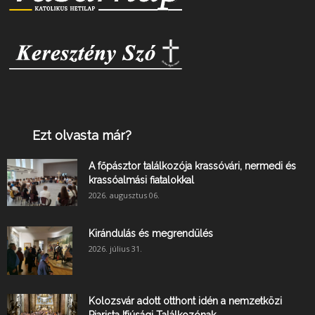
Ezt olvasta már?
A főpásztor találkozója krassóvári, nermedi és
krassóalmási fiatalokkal
2026. augusztus 06.
Kirándulás és megrendülés
2026. július 31.
Kolozsvár adott otthont idén a nemzetközi
Piarista Ifjúsági Találkozónak