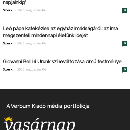
napjainkig”
Szerk.
-
2026. augusztus 06.
0
Leó pápa katekézise az egyház imádságáról: az ima
megszenteli mindennapi életünk idejét
Szerk.
-
2026. augusztus 06.
0
Giovanni Bellini Urunk színeváltozása című festménye
Szerk.
-
2026. augusztus 06.
0
A Verbum Kiadó média portfóliója