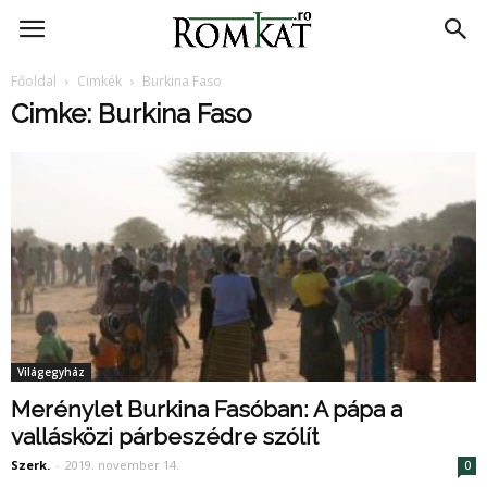
RomKat.ro
Főoldal
Cimkék
Burkina Faso
Cimke: Burkina Faso
Világegyház
Merénylet Burkina Fasóban: A pápa a
vallásközi párbeszédre szólít
Szerk.
-
2019. november 14.
0