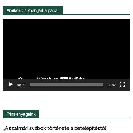
Amikor Csíkban járt a pápa…
Videólejátszó
00:00
35:02
Friss anyagaink
„A szatmári svábok története a betelepítéstől