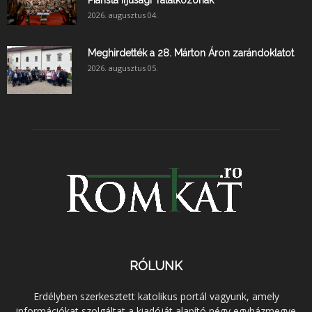
2026. augusztus 04.
Meghirdették a 28. Márton Áron zarándoklatot
2026. augusztus 05.
RÓLUNK
Erdélyben szerkesztett katolikus portál vagyunk, amely
információkat szolgáltat a kiadóját alapító négy egyházmegye