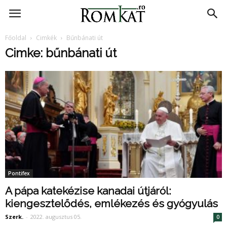
RomKat.ro
Főoldal
Cimkék
Bűnbánati út
Cimke: bűnbánati út
Pontifex
A pápa katekézise kanadai útjáról:
kiengesztelődés, emlékezés és gyógyulás
Szerk.
-
2022. augusztus 05.
0