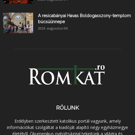
A resicabányai Havas Boldogasszony-templom
búcsúünnepe
2026. augusztus 04.
RÓLUNK
Erdélyben szerkesztett katolikus portál vagyunk, amely
információkat szolgáltat a kiadóját alapító négy egyházmegye
életéből. Ökumenikus nyitottsággal tekintünk a világra és