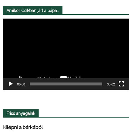
Amikor Csíkban járt a pápa…
Videólejátszó
00:00
35:02
Friss anyagaink
Kilépni a bárkából