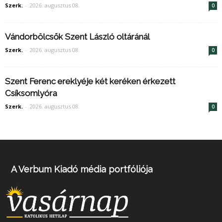
Szerk.
-
2026. augusztus 08.
0
Vándorbölcsők Szent László oltáránál
Szerk.
-
2026. augusztus 08.
0
Szent Ferenc ereklyéje két keréken érkezett
Csíksomlyóra
Szerk.
-
2026. augusztus 08.
0
A Verbum Kiadó média portfóliója