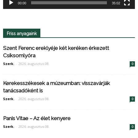
00:00
35:02
Friss anyagaink
Szent Ferenc ereklyéje két keréken érkezett
Csíksomlyóra
Szerk.
-
2026. augusztus 08.
0
Kerekesszékesek a múzeumban: visszavárják
tanácsadóként is
Szerk.
-
2026. augusztus 08.
0
Panis Vitae – Az élet kenyere
Szerk.
-
2026. augusztus 08.
0