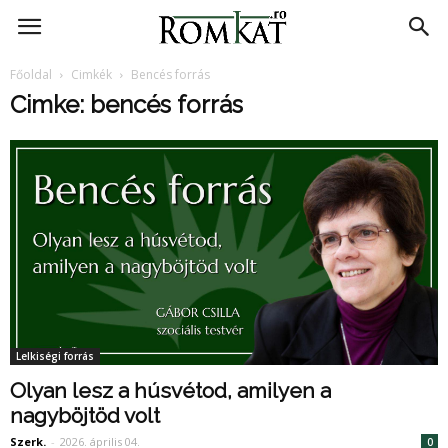
RomKat.ro
Főoldal
Cimkék
Bencés forrás
Cimke: bencés forrás
Lelkiségi forrás
Olyan lesz a húsvétod, amilyen a
nagyböjtöd volt
Szerk.
-
2026. április 04.
0