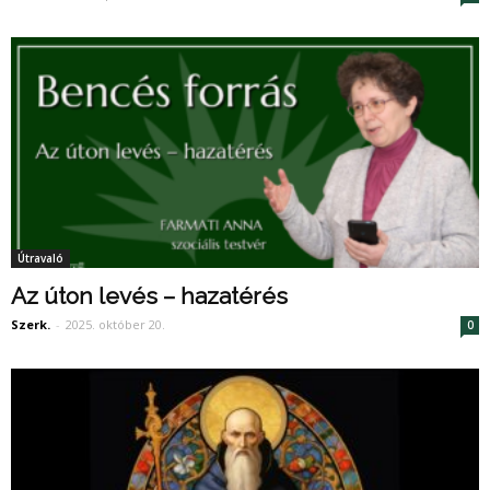
Útravaló
Az úton levés – hazatérés
Szerk.
-
2025. október 20.
0