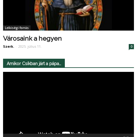
Lelkiségi forrás
Városaink a hegyen
Szerk.
-
2025. július 11.
0
Amikor Csíkban járt a pápa…
Videólejátszó