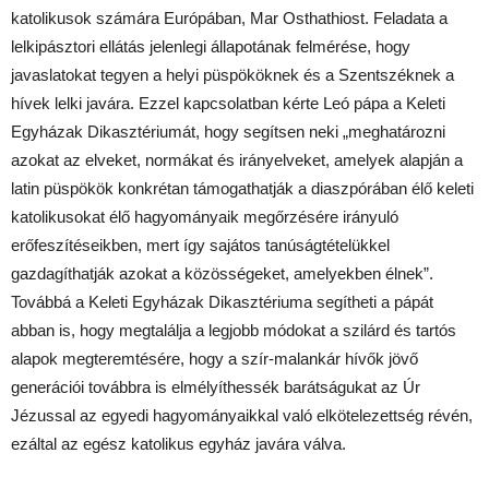
katolikusok számára Európában, Mar Osthathiost. Feladata a
lelkipásztori ellátás jelenlegi állapotának felmérése, hogy
javaslatokat tegyen a helyi püspököknek és a Szentszéknek a
hívek lelki javára. Ezzel kapcsolatban kérte Leó pápa a Keleti
Egyházak Dikasztériumát, hogy segítsen neki „meghatározni
azokat az elveket, normákat és irányelveket, amelyek alapján a
latin püspökök konkrétan támogathatják a diaszpórában élő keleti
katolikusokat élő hagyományaik megőrzésére irányuló
erőfeszítéseikben, mert így sajátos tanúságtételükkel
gazdagíthatják azokat a közösségeket, amelyekben élnek”.
Továbbá a Keleti Egyházak Dikasztériuma segítheti a pápát
abban is, hogy megtalálja a legjobb módokat a szilárd és tartós
alapok megteremtésére, hogy a szír-malankár hívők jövő
generációi továbbra is elmélyíthessék barátságukat az Úr
Jézussal az egyedi hagyományaikkal való elkötelezettség révén,
ezáltal az egész katolikus egyház javára válva.