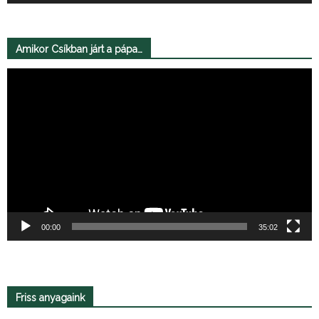
Amikor Csíkban járt a pápa…
Videólejátszó
00:00
35:02
Friss anyagaink