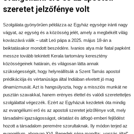
szeretet jelzőfénye volt
Szolgálata gyönyörűen példázza az Egyház egysége iránti nagy
vágyat, az egység és a közösség jelét, amely a megbékélt világ
kovászává válik – utalt Leó pápa a 2025. május 18-án a
beiktatásakor mondott beszédére. Ivanios atya már fiatal papként
messze tovább tekintett Kerala tartomány keresztény
közösségeinek határain, és világosan látta annak
szükségességét, hogy helyreállítsák a Szent Tamás apostol
prédikációja és vértanúsága által Indiában elvetett jó mag
dinamizmusát. Azt is hangsúlyozta, hogy a missziós munkát ne
pusztán szavakkal, hanem erényes élettel és valódi szeretetteljes
szolgálattal végezzék. Ezért az Egyházuk kezdetek óta mindig
az evangéliumi erő és az apostoli szeretet jelzőfénye volt, mely
társadalmi igazságosságot, oktatást és átfogó emberi fejlődést
hozott a társadalom peremére szorultaknak. Ily módon terjed az
evangélium, ahogyan XVI. Benedek pápa mondta: „vonzás által”,