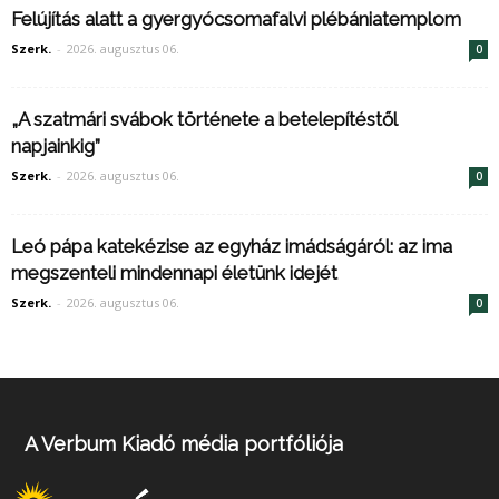
Felújítás alatt a gyergyócsomafalvi plébániatemplom
Szerk.
-
2026. augusztus 06.
0
„A szatmári svábok története a betelepítéstől
napjainkig”
Szerk.
-
2026. augusztus 06.
0
Leó pápa katekézise az egyház imádságáról: az ima
megszenteli mindennapi életünk idejét
Szerk.
-
2026. augusztus 06.
0
A Verbum Kiadó média portfóliója