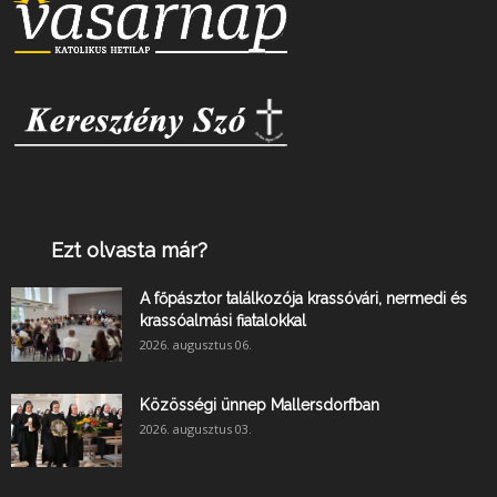
Ezt olvasta már?
A főpásztor találkozója krassóvári, nermedi és
krassóalmási fiatalokkal
2026. augusztus 06.
Közösségi ünnep Mallersdorfban
2026. augusztus 03.