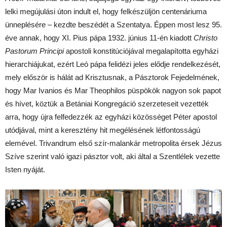
lelki megújulási úton indult el, hogy felkészüljön centenáriuma
ünneplésére – kezdte beszédét a Szentatya. Éppen most lesz 95.
éve annak, hogy XI. Pius pápa 1932. június 11-én kiadott
Christo
Pastorum Principi
apostoli konstitúciójával megalapította egyházi
hierarchiájukat, ezért Leó pápa felidézi jeles elődje rendelkezését,
mely először is hálát ad Krisztusnak, a Pásztorok Fejedelmének,
hogy Mar Ivanios és Mar Theophilos püspökök nagyon sok papot
és hívet, köztük a Betániai Kongregáció szerzeteseit vezették
arra, hogy újra felfedezzék az egyházi közösséget Péter apostol
utódjával, mint a keresztény hit megélésének létfontosságú
elemével. Trivandrum első szír-malankár metropolita érsek Jézus
Szíve szerint való igazi pásztor volt, aki által a Szentlélek vezette
Isten nyáját.