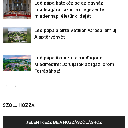
Leó pápa katekézise az egyház
imádságáról: az ima megszenteli
mindennapi életünk idejét
Leó pápa aláírta Vatikán városállam új
Alaptörvényét
Leó pápa üzenete a međugorjei
Mladifestre: Járuljatok az igazi öröm
Forrásához!
SZÓLJ HOZZÁ
JELENTKEZZ BE A HOZZÁSZÓLÁSHOZ