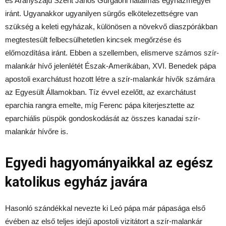
és Aranyszájú Szent János Gurgaoni hatalmas egyházmegyéi
iránt. Ugyanakkor ugyanilyen sürgős elkötelezettségre van
szükség a keleti egyházak, különösen a növekvő diaszpórákban
megtestesült felbecsülhetetlen kincsek megőrzése és
előmozdítása iránt. Ebben a szellemben, elismerve számos szír-
malankár hívő jelenlétét Észak-Amerikában, XVI. Benedek pápa
apostoli exarchátust hozott létre a szír-malankár hívők számára
az Egyesült Államokban. Tíz évvel ezelőtt, az exarchátust
eparchia rangra emelte, míg Ferenc pápa kiterjesztette az
eparchiális püspök gondoskodását az összes kanadai szír-
malankár hívőre is.
Egyedi hagyományaikkal az egész
katolikus egyház javára
Hasonló szándékkal nevezte ki Leó pápa már pápasága első
évében az első teljes idejű apostoli vizitátort a szír-malankár