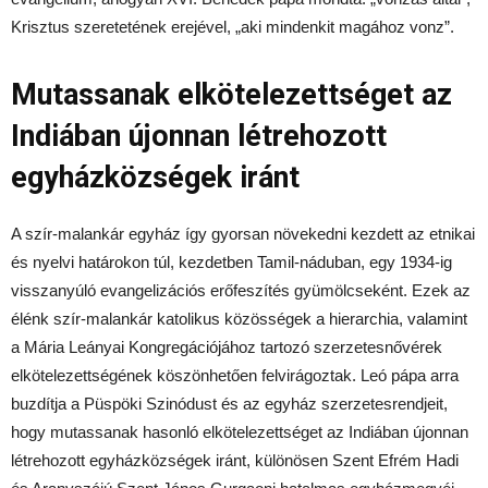
Krisztus szeretetének erejével, „aki mindenkit magához vonz”.
Mutassanak elkötelezettséget az
Indiában újonnan létrehozott
egyházközségek iránt
A szír-malankár egyház így gyorsan növekedni kezdett az etnikai
és nyelvi határokon túl, kezdetben Tamil-náduban, egy 1934-ig
visszanyúló evangelizációs erőfeszítés gyümölcseként. Ezek az
élénk szír-malankár katolikus közösségek a hierarchia, valamint
a Mária Leányai Kongregációjához tartozó szerzetesnővérek
elkötelezettségének köszönhetően felvirágoztak. Leó pápa arra
buzdítja a Püspöki Szinódust és az egyház szerzetesrendjeit,
hogy mutassanak hasonló elkötelezettséget az Indiában újonnan
létrehozott egyházközségek iránt, különösen Szent Efrém Hadi