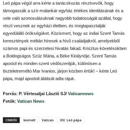
Leó pápa végül arra kérte a tanácskozás résztvevőit, hogy
támogassák a szír-malankár egyház értékes identitásának és a
vele való azonosulásuknak nagyobb tudatosságát azáltal, hogy
részt vesznek az egyházi életben, és megtapasztalják
egyedülálló örökségüket. Közismert, hogy az indiai Szent Tamás
keresztények méltán híresek a hívő családjaikról, amelyekből
számos papi és szerzetesi hivatás fakad. Krisztus-követésükben
a Boldogságos Szűz Mária, a Béke Királynője, Szent Tamás
apostol és minden szent védőszentjük, különösen a
tiszteletreméltó Mar Ivanios, járjon közben értük! – kérte Leó
pápa, majd apostoli áldását adta rájuk.
Forrás: P. Vértesaljai László SJ/
Vaticannews
Fotók:
Vatican News
CIMKÉK
kiemelt
Vatican
XIV. Leó pápa