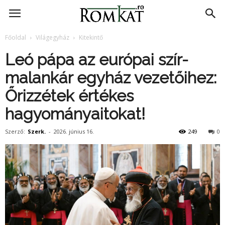
RomKat.ro
Főoldal
Világegyház
Kitekintő
Leó pápa az európai szír-
malankár egyház vezetőihez:
Őrizzétek értékes
hagyományaitokat!
Szerző:
Szerk.
-
2026. június 16.
249
0