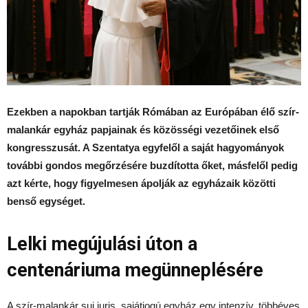
Ezekben a napokban tartják Rómában az Európában élő szír-
malankár egyház papjainak és közösségi vezetőinek első
kongresszusát. A Szentatya egyfelől a saját hagyományok
további gondos megőrzésére buzdította őket, másfelől pedig
azt kérte, hogy figyelmesen ápolják az egyházaik közötti
benső egységet.
Lelki megújulási úton a
centenáriuma megünneplésére
A szír-malankár sui iuris, sajátjogú egyház egy intenzív, többéves