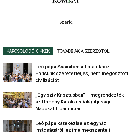
Szerk.
KAPCSOLÓDÓ CIKKEK
TOVÁBBIAK A SZERZŐTŐL
Leó pápa Assisiben a fiatalokhoz:
Építsünk szeretetteljes, nem megosztott
civilizációt
„Egy szív Krisztusban” – megrendezték
az Örmény Katolikus Világifjúsági
Napokat Libanonban
Leó pápa katekézise az egyház
imádságáról: az ima megszenteli