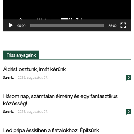
00:00
35:02
Friss anyagaink
Áldást osztunk, imát kérünk
Szerk.
-
2026. augusztus 07.
0
Három nap, számtalan élmény és egy fantasztikus
közösség!
Szerk.
-
2026. augusztus 07.
0
Leó pápa Assisiben a fiatalokhoz: Építsünk