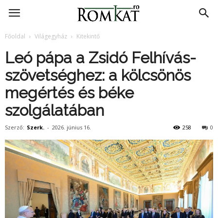
RomKat.ro
Főoldal
Világegyház
Kitekintő
Leó pápa a Zsidó Felhívás-
szövetséghez: a kölcsönös
megértés és béke
szolgálatában
Szerző:
Szerk.
-
2026. június 16.
258
0