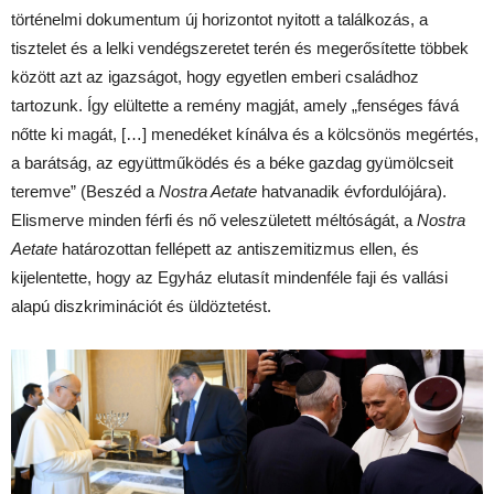
történelmi dokumentum új horizontot nyitott a találkozás, a
tisztelet és a lelki vendégszeretet terén és megerősítette többek
között azt az igazságot, hogy egyetlen emberi családhoz
tartozunk. Így elültette a remény magját, amely „fenséges fává
nőtte ki magát, […] menedéket kínálva és a kölcsönös megértés,
a barátság, az együttműködés és a béke gazdag gyümölcseit
teremve” (Beszéd a
Nostra Aetate
hatvanadik évfordulójára).
Elismerve minden férfi és nő veleszületett méltóságát, a
Nostra
Aetate
határozottan fellépett az antiszemitizmus ellen, és
kijelentette, hogy az Egyház elutasít mindenféle faji és vallási
alapú diszkriminációt és üldöztetést.