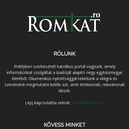
RÓLUNK
Erdélyben szerkesztett katolikus portál vagyunk, amely
információkat szolgáltat a kiadóját alapító négy egyházmegye
életéből. Ökumenikus nyitottsággal tekintünk a világra és
szeretnénk megmutatni belőle azt, amit értékesnek, relevánsnak
látunk.
Lépj kapcsolatba velünk:
szerk@verbum.ro
KÖVESS MINKET