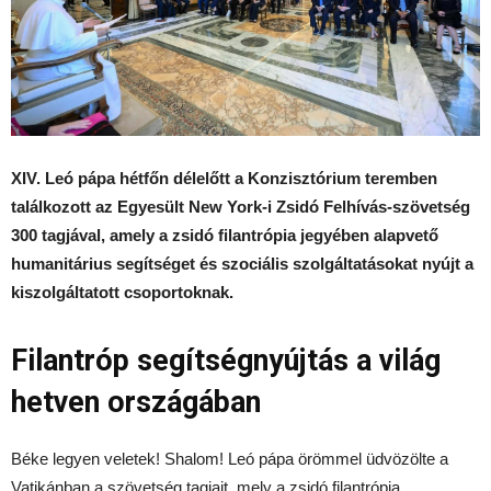
XIV. Leó pápa hétfőn délelőtt a Konzisztórium teremben
találkozott az Egyesült New York-i Zsidó Felhívás-szövetség
300 tagjával, amely a zsidó filantrópia jegyében alapvető
humanitárius segítséget és szociális szolgáltatásokat nyújt a
kiszolgáltatott csoportoknak.
Filantróp segítségnyújtás a világ
hetven országában
Béke legyen veletek! Shalom! Leó pápa örömmel üdvözölte a
Vatikánban a szövetség tagjait, mely a zsidó filantrópia