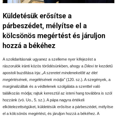
Küldetésük erősítse a
párbeszédet, mélyítse el a
kölcsönös megértést és járuljon
hozzá a békéhez
A szolidaritásnak ugyanez a szelleme nyer kifejezést a
rászorulók iránti közös törődésünkben, ahogy a
Dilexi te
kezdetű
apostoli buzdítása írja:
„A szeretet mindenekelőtt az élet
megértésének, megélésének módja”
(120. sz.). A szegények, a
marginalizáltak és a védtelenek szolgálata a szenttel való
találkozás módja; rajtuk keresztül az isteni hang továbbra is szól
hozzánk (vö. Uo., 5. sz.). A pápa nagyra értékeli
elkötelezettségüket, küldetésük erősítse a párbeszédet, mélyítse
el a kölcsönös megértést, és járuljon hozzá a békéhez. A