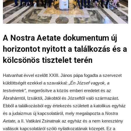
A Nostra Aetate dokumentum új
horizontot nyitott a találkozás és a
kölcsönös tisztelet terén
Hatvanhat évvel ezelőtt XXIII. János pápa fogadta a szervezet
küldöttségét ezekkel a szavakkal:
„Én József vagyok, a
testvéretek”,
megerősítve a közös emberi eredetet és az
Ábrahámtól, Izsáktól, Jákobtól és Józseftől való származást.
Ebből a találkozásból egy értekezés született a katolikus egyház
és a judaizmus új kapcsolatáról, mely megalapozta a
Nostra
Aetate,
a II. Vatikáni Zsinatnak az egyház és a nem keresztény
vallások kapcsolatáról szóló nyilatkozatának közepét. Ez a