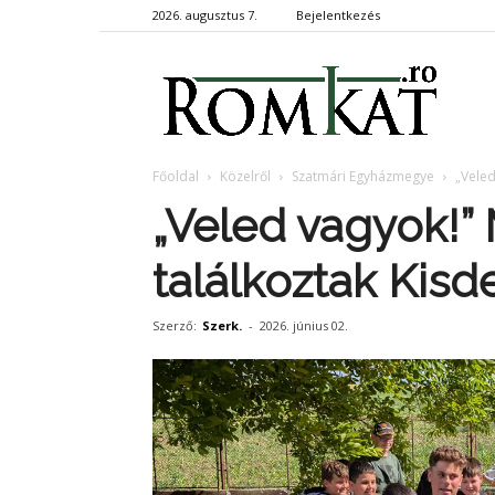
2026. augusztus 7.
Bejelentkezés
RomKa
Főoldal
Közelről
Szatmári Egyházmegye
„Veled
„Veled vagyok!” 
találkoztak Kis
Szerző:
Szerk.
-
2026. június 02.