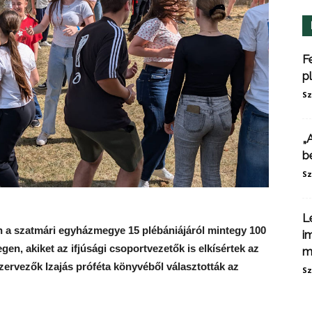
F
p
Sz
„
b
Sz
L
 a szatmári egyházmegye 15 plébániájáról mintegy 100
i
en, akiket az ifjúsági csoportvezetők is elkísértek az
m
szervezők Izajás próféta könyvéből választották az
Sz