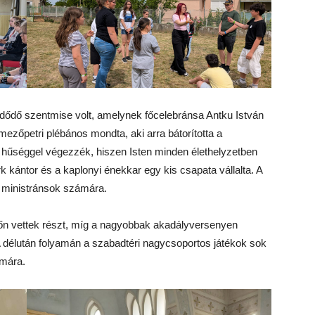
dődő szentmise volt, amelynek főcelebránsa Antku István
ezőpetri plébános mondta, aki arra bátorította a
 hűséggel végezzék, hiszen Isten minden élethelyzetben
 kántor és a kaplonyi énekkar egy kis csapata vállalta. A
t a ministránsok számára.
dőn vettek részt, míg a nagyobbak akadályversenyen
 délután folyamán a szabadtéri nagycsoportos játékok sok
ámára.