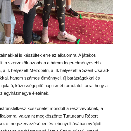
talmakkal is készültek erre az alkalomra. A játékos
llt, a szervezők azonban a három legeredményesebb
, a II. helyezett Mezőpetri, a III. helyezett a Szent Család-
okkal, hanem számos élménnyel, új barátságokkal és
angulatú, közösségépítő nap ismét rámutatott arra, hogy a
 az egyházmegye életének.
nistránslelkész köszönetet mondott a résztvevőknek, a
alkalomra, valamint megköszönte Turtureanu Róbert
lkozó megszervezésében és lebonyolításában nyújtott