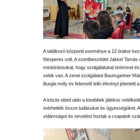
A találkozó központi eseménye a 12 órakor kez
főesperes volt. A szentbeszédet Jakkel Tamás m
ministránsokat, hogy szolgálatukat örömmel és
velük van. A zenei szolgálatot Baumgartner Márk
liturgia mély és felemelő lelki élményt jelentet
A közös ebéd után a kisebbek játékos vetélke
mérhették össze tudásukat és ügyességüket. A
vidámságot és nevetést hoztak a csapatok sz