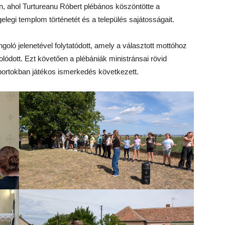
, ahol Turtureanu Róbert plébános köszöntötte a
elegi templom történetét és a település sajátosságait.
goló jelenetével folytatódott, amely a választott mottóhoz
lódott. Ezt követően a plébániák ministránsai rövid
portokban játékos ismerkedés következett.