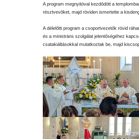
A program megnyitóval kezdődött a templomban
résztvevőket, majd röviden ismertette a kisdeng
A délelőtti program a csoportvezetők rövid ráhan
és a ministráns szolgálat jelentőségéhez kapcso
csatakiáltásokkal mutatkoztak be, majd kiscso