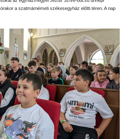
ánsokat az egyházmegyei Jézus Szíve-búcsú ünnepi
1 órakor a szatmárnémeti székesegyház előtti téren. A nap