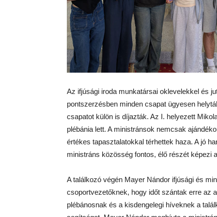
Az ifjúsági iroda munkatársai oklevelekkel és ju
pontszerzésben minden csapat ügyesen helytá
csapatot külön is díjazták. Az I. helyezett Mikola
plébánia lett. A ministránsok nemcsak ajándék
értékes tapasztalatokkal térhettek haza. A jó h
ministráns közösség fontos, élő részét képezi
A találkozó végén Mayer Nándor ifjúsági és mi
csoportvezetőknek, hogy időt szántak erre az 
plébánosnak és a kisdengelegi híveknek a talá