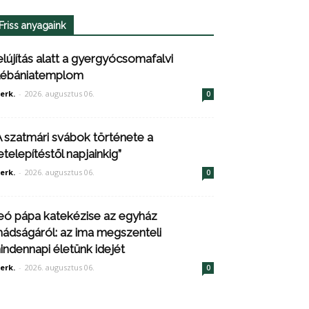
Friss anyagaink
elújítás alatt a gyergyócsomafalvi
lébániatemplom
erk.
-
2026. augusztus 06.
0
A szatmári svábok története a
etelepítéstől napjainkig”
erk.
-
2026. augusztus 06.
0
eó pápa katekézise az egyház
mádságáról: az ima megszenteli
indennapi életünk idejét
erk.
-
2026. augusztus 06.
0