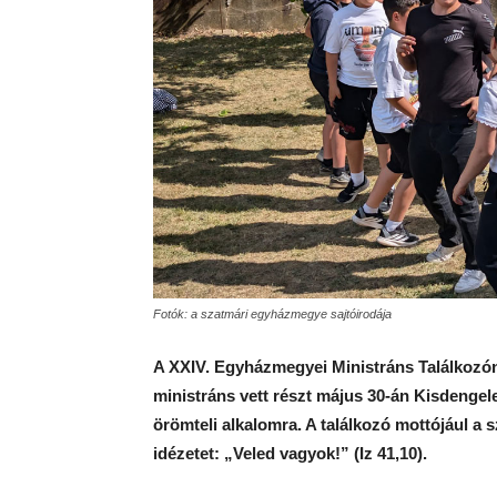
Fotók: a szatmári egyházmegye sajtóirodája
A XXIV. Egyházmegyei Ministráns Találkozón
ministráns vett részt május 30-án Kisdengeleg
örömteli alkalomra. A találkozó mottójául a 
idézetet: „Veled vagyok!” (Iz 41,10).