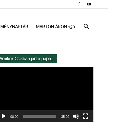
EMÉNYNAPTÁR
MÁRTON ÁRON 130
Amikor Csíkban járt a pápa…
deólejátszó
00:00
35:02