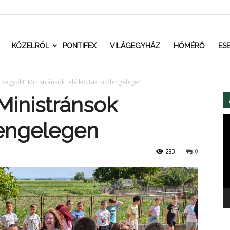
t.ro
KÖZELRŐL
PONTIFEX
VILÁGEGYHÁZ
HŐMÉRŐ
ES
 vagyok!” Ministránsok találkoztak Kisdengelegen
Ministránsok
Vi
dengelegen
283
0