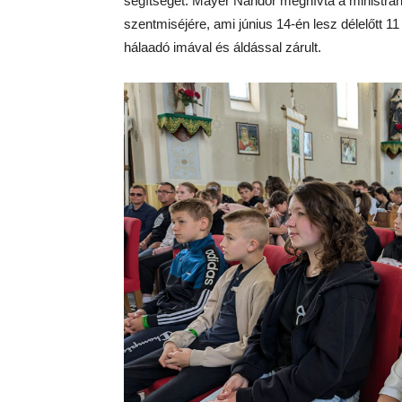
segítséget. Mayer Nándor meghívta a ministr
szentmiséjére, ami június 14-én lesz délelőtt 1
hálaadó imával és áldással zárult.