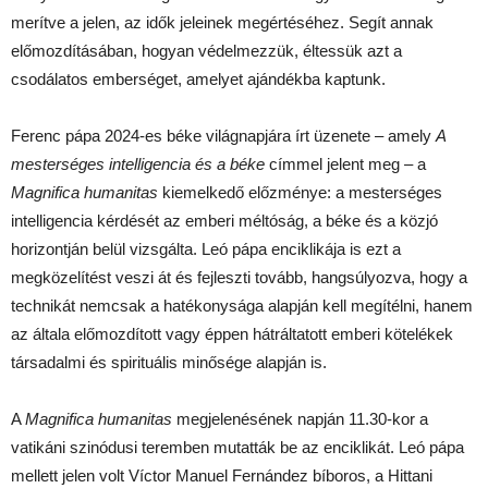
merítve a jelen, az idők jeleinek megértéséhez. Segít annak
előmozdításában, hogyan védelmezzük, éltessük azt a
csodálatos emberséget, amelyet ajándékba kaptunk.
Ferenc pápa 2024-es béke világnapjára írt üzenete – amely
A
mesterséges intelligencia és a béke
címmel jelent meg – a
Magnifica humanitas
kiemelkedő előzménye: a mesterséges
intelligencia kérdését az emberi méltóság, a béke és a közjó
horizontján belül vizsgálta. Leó pápa enciklikája is ezt a
megközelítést veszi át és fejleszti tovább, hangsúlyozva, hogy a
technikát nemcsak a hatékonysága alapján kell megítélni, hanem
az általa előmozdított vagy éppen hátráltatott emberi kötelékek
társadalmi és spirituális minősége alapján is.
A
Magnifica humanitas
megjelenésének napján 11.30-kor a
vatikáni szinódusi teremben mutatták be az enciklikát. Leó pápa
mellett jelen volt Víctor Manuel Fernández bíboros, a Hittani