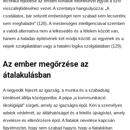
technika fejlődése az emberi korlátok eltörlésével együtt a szív
visszafejlődéséhez vezet. A szentatya hangsúlyozza: „A
csodálatos, bár sebzett emberiséget nem szabad sem lecserélni,
sem meghaladni” (126). A mesterséges intelligenciával szemben
a valódi alternatíva nem a lelkesedés és a félelem között van,
hanem a haladás építésének két módja között: az egyének és a
népek szolgálatában vagy a hatalmi logika szolgálatában (129).
Az ember megőrzése az
átalakulásban
A negyedik fejezet az igazság, a munka és a szabadság
kérdéseit állítja középpontba. A pápa „a kommunikáció
ökológiáját” sürgeti, amely az igazságra épül. Kéri a személyes
adatok védelmét, az átláthatóságot és a felelős újságírást, amely
érvelésre és ellenőrzésre épül. A fiatalok nevelése kapcsán
figyelmeztet, hogy nem szabad hagyni, hogy a fiatalokban