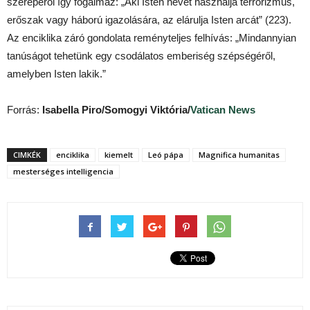
szerepéről így fogalmaz: „Aki Isten nevét használja terrorizmus,
erőszak vagy háború igazolására, az elárulja Isten arcát” (223).
Az enciklika záró gondolata reményteljes felhívás: „Mindannyian
tanúságot tehetünk egy csodálatos emberiség szépségéről,
amelyben Isten lakik.”
Forrás:
Isabella Piro/Somogyi Viktória/
Vatican News
CIMKÉK
enciklika
kiemelt
Leó pápa
Magnifica humanitas
mesterséges intelligencia