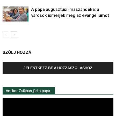
A pápa augusztusi imaszándéka: a
városok ismerjék meg az evangéliumot
SZÓLJ HOZZÁ
JELENTKEZZ BE A HOZZÁSZÓLÁSHOZ
Amikor Csíkban járt a pápa…
Videólejátszó