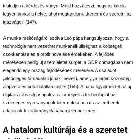
kialudjon a kérdezés vágya. Majd hozzáteszi, hogy az iskola
legyen annak a helye, ahol megtanulunk „keresni és szeretni az
igazságot” (147).
A munka méltóságáról szólva Leó pápa hangsúlyozza, hogy a
technológia nem vezethet munkanélküliséghez a költségek
csökkentése és a profit növelése érdekében. A fejlődés
mérésében pedig új szemléletet sürget: a GDP önmagában nem
elegendő egy ország fejlődésének mérésére. A családot
„elsődleges társadalmi jónak” nevezi, amely „minden közösség
alapvető és pótolhatatlan sejtje” (165). A pápa figyelmeztet az új
digitális rabszolgaságokra is, amelyek a technológiához
szükséges nyersanyagok kitermelésében és az emberek
adatainak kizsákmányolásában jelennek meg.
A hatalom kultúrája és a szeretet