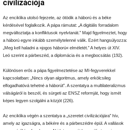
civilizációja
Az enciklika utolsó fejezete, az ötödik a háború és a béke
kérdésével foglalkozik. A pápa rámutat: „A digitális forradalom
megváltoztatja a konfliktusok nyelvtanát.” Majd figyelmeztet, hogy
a háború egyre inkább személytelenné válik. Ezért hangsúlyozza:
„Meg kell haladni a »jogos háború« elméletét.” A helyes út XIV.
Leó szerint a párbeszéd, a diplomácia és a megbocsátás (192).
Különösen erős a pápa figyelmeztetése az MI-fegyverekkel
kapcsolatban: „Nincs olyan algoritmus, amely erkölcsileg
elfogadhatóvá tehetné a háborút”. A szentatya a multilateralizmus
válságáról is beszél, és sürgeti az ENSZ reformját, hogy ismét
képes legyen szolgálni a közjót (226).
Az enciklika végén a szentatya a „szeretet civilizációjára” hív,
amely az igazságra, a békére és a párbeszédre épül. A vallások