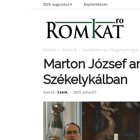
2026. augusztus 9.
Bejelentkezés
RomKa
Főoldal
Közelről
Gyulafehérvári Főegyházmegye
Marton József a
Székelykálban
Szerző:
Szerk.
-
2025. július 07.