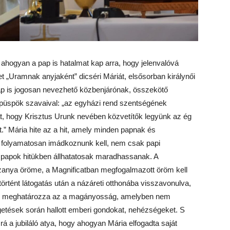
, ahogyan a pap is hatalmat kap arra, hogy jelenvalóvá
 „Uramnak anyjaként” dicséri Máriát, elsősorban királynői
ap is jogosan nevezhető közbenjárónak, összekötő
 püspök szavaival: „az egyházi rend szentségének
at, hogy Krisztus Urunk nevében közvetítők legyünk az ég
t.” Mária hite az a hit, amely minden papnak és
rt folyamatosan imádkoznunk kell, nem csak papi
lt papok hitükben állhatatosak maradhassanak. A
zanya öröme, a Magnificatban megfogalmazott öröm kell
történt látogatás után a názáreti otthonába visszavonulva,
 is meghatározza az a magányosság, amelyben nem
getések során hallott emberi gondokat, nehézségeket. S
á a jubiláló atya, hogy ahogyan Mária elfogadta saját