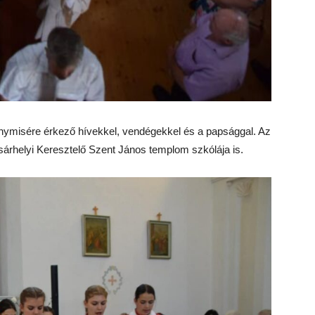
anymisére érkező hívekkel, vendégekkel és a papsággal. Az
sárhelyi Keresztelő Szent János templom szkólája is.