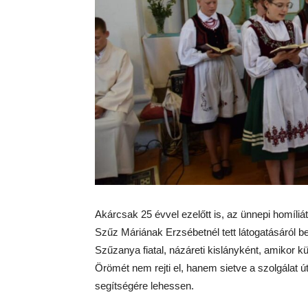
Akárcsak 25 évvel ezelőtt is, az ünnepi homíliá
Szűz Máriának Erzsébetnél tett látogatásáról be
Szűzanya fiatal, názáreti kislányként, amikor 
Örömét nem rejti el, hanem sietve a szolgálat 
segítségére lehessen.