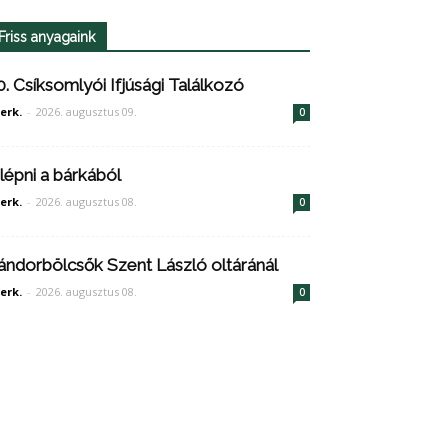
Friss anyagaink
0. Csíksomlyói Ifjúsági Találkozó
erk.
-
2026. augusztus 09.
0
ilépni a bárkából
erk.
-
2026. augusztus 08.
0
ándorbölcsők Szent László oltáránál
erk.
-
2026. augusztus 08.
0