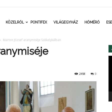
t.ro
KÖZELRŐL
PONTIFEX
VILÁGEGYHÁZ
HŐMÉRŐ
ES
Marton József aranymiséje Székelykálban
ranymiséje
Vi
2458
0