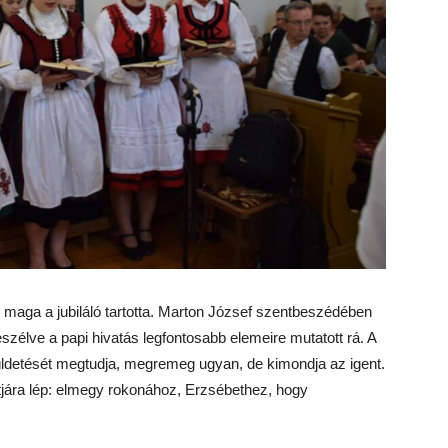
t maga a jubiláló tartotta. Marton József szentbeszédében
szélve a papi hivatás legfontosabb elemeire mutatott rá. A
küldetését megtudja, megremeg ugyan, de kimondja az igent.
útjára lép: elmegy rokonához, Erzsébethez, hogy