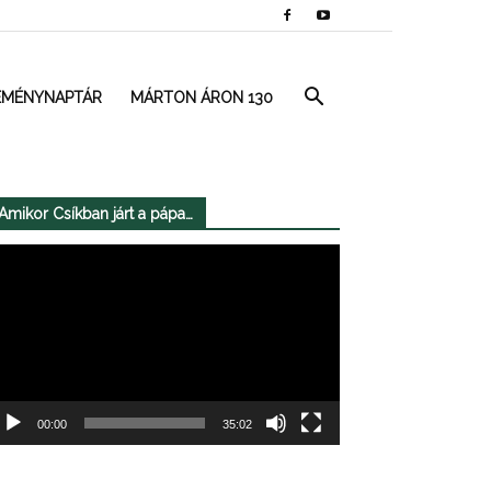
EMÉNYNAPTÁR
MÁRTON ÁRON 130
Amikor Csíkban járt a pápa…
deólejátszó
00:00
35:02