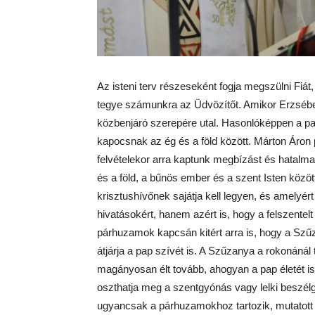
Az isteni terv részeseként fogja megszülni Fiát
tegye számunkra az Üdvözítőt. Amikor Erzsébet
közbenjáró szerepére utal. Hasonlóképpen a p
kapocsnak az ég és a föld között. Márton Áron
felvételekor arra kaptunk megbízást és hatalm
és a föld, a bűnös ember és a szent Isten közöt
krisztushívőnek sajátja kell legyen, és amelyé
hivatásokért, hanem azért is, hogy a felszente
párhuzamok kapcsán kitért arra is, hogy a Szű
átjárja a pap szívét is. A Szűzanya a rokonánál 
magányosan élt tovább, ahogyan a pap életét
oszthatja meg a szentgyónás vagy lelki beszél
ugyancsak a párhuzamokhoz tartozik, mutatott r