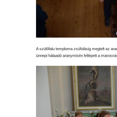
A szülőfalu temploma zsúfolásig megtelt az ar
ünnepi hálaadó aranymisén fellépett a marosvá