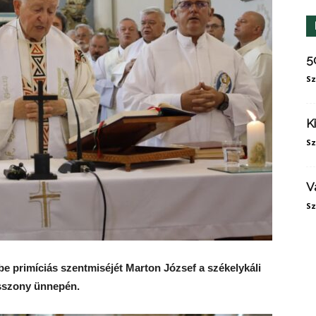
5
Sz
K
Sz
V
Sz
be primíciás szentmiséjét Marton József a székelykáli
sszony ünnepén.