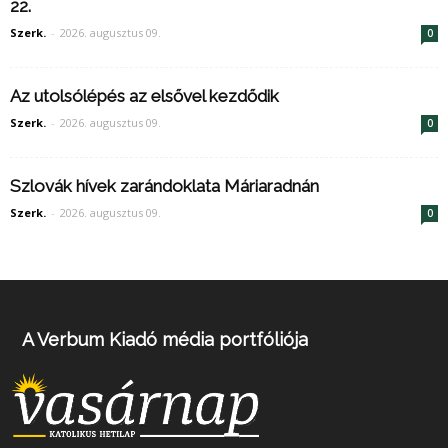
22.
Szerk.
-
2026. augusztus 09.
0
Az utolsólépés az elsővel kezdődik
Szerk.
-
2026. augusztus 09.
0
Szlovák hívek zarándoklata Máriaradnán
Szerk.
-
2026. augusztus 09.
0
A Verbum Kiadó média portfóliója