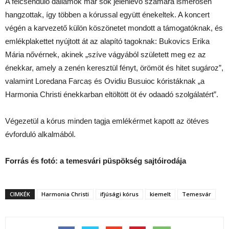
A felcsendülő dallamok már sok jelenlévő számára ismerősen
hangzottak, így többen a kórussal együtt énekeltek. A koncert
végén a karvezető külön köszönetet mondott a támogatóknak, és
emlékplakettet nyújtott át az alapító tagoknak: Bukovics Erika
Mária nővérnek, akinek „szíve vágyából született meg ez az
énekkar, amely a zenén keresztül fényt, örömöt és hitet sugároz”,
valamint Loredana Farcaș és Ovidiu Busuioc kóristáknak „a
Harmonia Christi énekkarban eltöltött öt év odaadó szolgálatért”.
Végezetül a kórus minden tagja emlékérmet kapott az ötéves
évforduló alkalmából.
Forrás és fotó: a temesvári püspökség sajtóirodája
CIMKÉK
Harmonia Christi
ifjúsági kórus
kiemelt
Temesvár