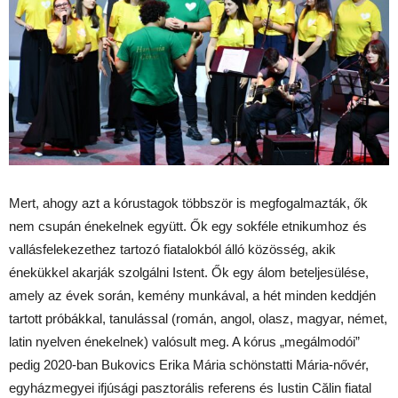
Mert, ahogy azt a kórustagok többször is megfogalmazták, ők
nem csupán énekelnek együtt. Ők egy sokféle etnikumhoz és
vallásfelekezethez tartozó fiatalokból álló közösség, akik
énekükkel akarják szolgálni Istent. Ők egy álom beteljesülése,
amely az évek során, kemény munkával, a hét minden keddjén
tartott próbákkal, tanulással (román, angol, olasz, magyar, német,
latin nyelven énekelnek) valósult meg. A kórus „megálmodói”
pedig 2020-ban Bukovics Erika Mária schönstatti Mária-nővér,
egyházmegyei ifjúsági pasztorális referens és Iustin Călin fiatal