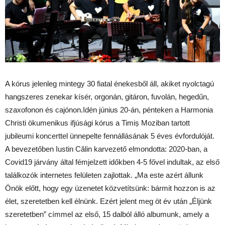
A kórus jelenleg mintegy 30 fiatal énekesből áll, akiket nyolctagú
hangszeres zenekar kísér, orgonán, gitáron, fuvolán, hegedűn,
szaxofonon és cajónon.Idén június 20-án, pénteken a Harmonia
Christi ökumenikus ifjúsági kórus a Timiș Moziban tartott
jubileumi koncerttel ünnepelte fennállásának 5 éves évfordulóját.
A bevezetőben Iustin Călin karvezető elmondotta: 2020-ban, a
Covid19 járvány által fémjelzett időkben 4-5 fővel indultak, az első
találkozók internetes felületen zajlottak. „Ma este azért állunk
Önök előtt, hogy egy üzenetet közvetítsünk: bármit hozzon is az
élet, szeretetben kell élnünk. Ezért jelent meg öt év után „Éljünk
szeretetben” címmel az első, 15 dalból álló albumunk, amely a