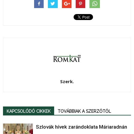
Szerk.
KAPCSOLÓDÓ CIKKEK
TOVÁBBIAK A SZERZŐTŐL
Szlovák hívek zarándoklata Máriaradnán