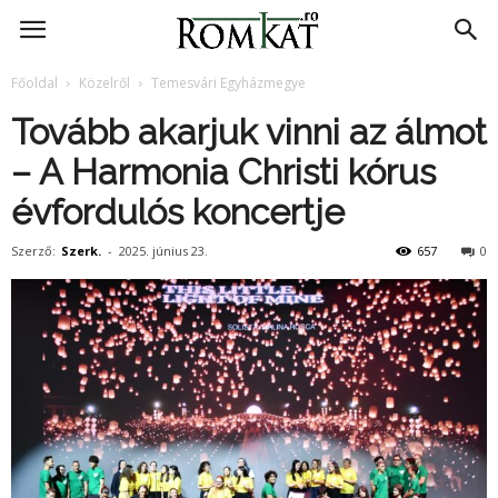
RomKat.ro
Főoldal
Közelről
Temesvári Egyházmegye
Tovább akarjuk vinni az álmot
– A Harmonia Christi kórus
évfordulós koncertje
Szerző:
Szerk.
-
2025. június 23.
657
0