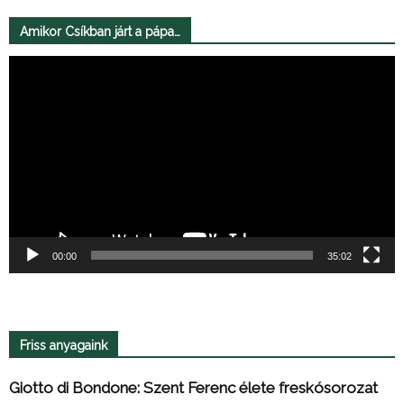
Amikor Csíkban járt a pápa…
Videólejátszó
00:00
35:02
Friss anyagaink
Giotto di Bondone: Szent Ferenc élete freskósorozat