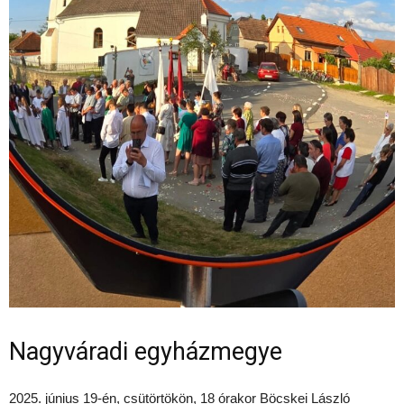
Nagyváradi egyházmegye
2025. június 19-én, csütörtökön, 18 órakor Böcskei László