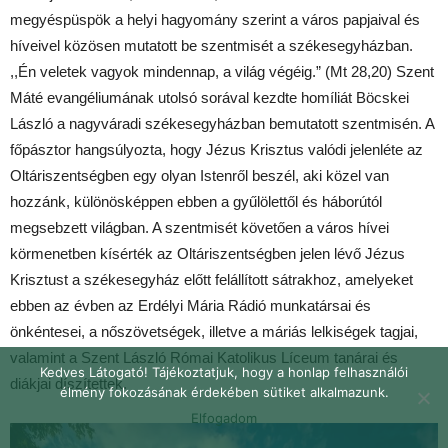
megyéspüspök a helyi hagyomány szerint a város papjaival és
híveivel közösen mutatott be szentmisét a székesegyházban.
,,Én veletek vagyok mindennap, a világ végéig.” (Mt 28,20) Szent
Máté evangéliumának utolsó sorával kezdte homíliát Böcskei
László a nagyváradi székesegyházban bemutatott szentmisén. A
főpásztor hangsúlyozta, hogy Jézus Krisztus valódi jelenléte az
Oltáriszentségben egy olyan Istenről beszél, aki közel van
hozzánk, különösképpen ebben a gyűlölettől és háborútól
megsebzett világban. A szentmisét követően a város hívei
körmenetben kísérték az Oltáriszentségben jelen lévő Jézus
Krisztust a székesegyház előtt felállított sátrakhoz, amelyeket
ebben az évben az Erdélyi Mária Rádió munkatársai és
önkéntesei, a nőszövetségek, illetve a máriás lelkiségek tagjai,
valamint a Szent László Római Katolikus Líceum tanárai és
Kedves Látogató! Tájékoztatjuk, hogy a honlap felhasználói
diákjai díszítettek.
élmény fokozásának érdekében sütiket alkalmazunk.
Elfogadom