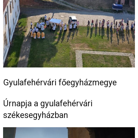
Gyulafehérvári főegyházmegye
Úrnapja a gyulafehérvári
székesegyházban