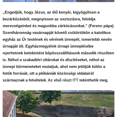
„Engedjük, hogy Jézus, az élő kenyér, kigyógyítson a
bezárkózásból, megnyisson az osztozásra, feloldja
merevségeinket és magunkba zárkózásunkat.“ (Ferenc pápa)
Szentháromság vasárnapját követő csütörtökön a katolikus
egyház az Úr testének és vérének ünnepét, ismertebb nevén
úrnapját üli. Egyházmegyéink úrnapi ünneplésébe
nyerhetnek betekintést képösszeállításunk második részében
is. Néhol a szabadtéri oltárokat és díszítéseket, néhol az
ünnepi körmeneteket mutatjuk, ahol nem jelöljük külön a
fotók forrását, ott a plébániák közösségi oldalairól
származnak a felvételek. Az első részt
ITT
tekinthetik meg.