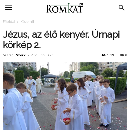
RomKat.ro
Főoldal
Közelről
Jézus, az élő kenyér. Úrnapi
körkép 2.
Szerző:
Szerk.
-
2025. június 20.
1099
0