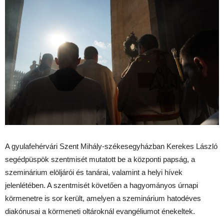
A gyulafehérvári Szent Mihály-székesegyházban Kerekes László
segédpüspök szentmisét mutatott be a központi papság, a
szeminárium elöljárói és tanárai, valamint a helyi hívek
jelenlétében. A szentmisét követően a hagyományos úrnapi
körmenetre is sor került, amelyen a szeminárium hatodéves
diakónusai a körmeneti oltároknál evangéliumot énekeltek.