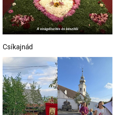
A virágdíszítés és készítői
Csíkajnád