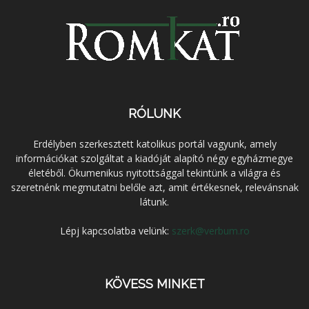
RÓLUNK
Erdélyben szerkesztett katolikus portál vagyunk, amely
információkat szolgáltat a kiadóját alapító négy egyházmegye
életéből. Ökumenikus nyitottsággal tekintünk a világra és
szeretnénk megmutatni belőle azt, amit értékesnek, relevánsnak
látunk.
Lépj kapcsolatba velünk:
szerk@verbum.ro
KÖVESS MINKET