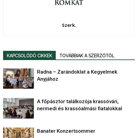
Szerk.
KAPCSOLÓDÓ CIKKEK
TOVÁBBIAK A SZERZŐTŐL
Radna – Zarándoklat a Kegyelmek
Anyjához
A főpásztor találkozója krassóvári,
nermedi és krassóalmási fiatalokkal
Banater Konzertsommer