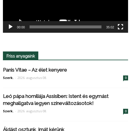
00:00
35:02
Friss anyagaink
Panis Vitae – Az élet kenyere
Szerk.
-
2026. augusztus 08.
0
Leó pápa homíliája Assisiben: Istent és egymást
meghallgatva legyen színeváltozásotok!
Szerk.
-
2026. augusztus 08.
0
Áldást osztunk, imát kérünk