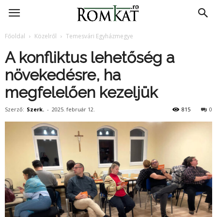
RomKat.ro
Főoldal
Közelről
Temesvári Egyházmegye
A konfliktus lehetőség a
növekedésre, ha
megfelelően kezeljük
Szerző:
Szerk.
-
2025. február 12.
815
0