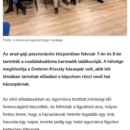
Fotók: a temesvári egyházmegye honlapja
Az arad-gáji pasztorációs központban február 7-én és 8-án
tartották a családakadémia harmadik találkozóját. A hétvége
meghívottja a Dotterer-Kiszely házaspár volt, akik két
témában tartottak előadást a képzésen részt vevő hat
házaspárnak.
Az első előadásukban az egymásra fordított minőségi idő
fontosságáról beszéltek, és felhívták a figyelmet arra, milyen
fontos lenne, hogy a házastársak hetente legalább egy órát,
havonta egy napot, évente pedig egy hetet egymásra figyelve
kettesben töltsenek.