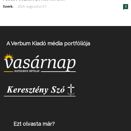
Szerk.
-
2026. augusztus 07.
0
A Verbum Kiadó média portfóliója
Ezt olvasta már?