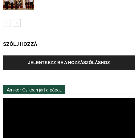
SZÓLJ HOZZÁ
JELENTKEZZ BE A HOZZÁSZÓLÁSHOZ
Amikor Csíkban járt a pápa…
Videólejátszó