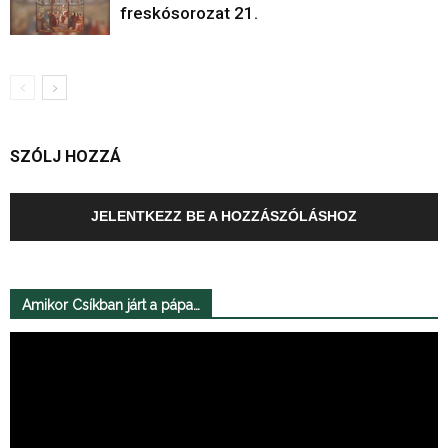
freskósorozat 21.
SZÓLJ HOZZÁ
JELENTKEZZ BE A HOZZÁSZÓLÁSHOZ
Amikor Csíkban járt a pápa…
Videólejátszó