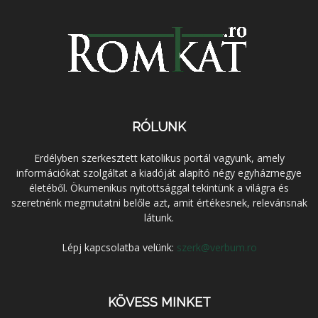
RÓLUNK
Erdélyben szerkesztett katolikus portál vagyunk, amely
információkat szolgáltat a kiadóját alapító négy egyházmegye
életéből. Ökumenikus nyitottsággal tekintünk a világra és
szeretnénk megmutatni belőle azt, amit értékesnek, relevánsnak
látunk.
Lépj kapcsolatba velünk:
szerk@verbum.ro
KÖVESS MINKET