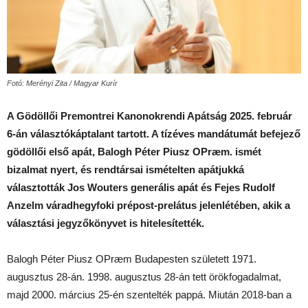
Fotó: Merényi Zita / Magyar Kurír
A Gödöllői Premontrei Kanonokrendi Apátság 2025. február
6-án választókáptalant tartott. A tízéves mandátumát befejező
gödöllői első apát, Balogh Péter Piusz OPræm. ismét
bizalmat nyert, és rendtársai ismételten apátjukká
választották Jos Wouters generális apát és Fejes Rudolf
Anzelm váradhegyfoki prépost-prelátus jelenlétében, akik a
választási jegyzőkönyvet is hitelesítették.
Balogh Péter Piusz OPræm Budapesten született 1971.
augusztus 28-án. 1998. augusztus 28-án tett örökfogadalmat,
majd 2000. március 25-én szentelték pappá. Miután 2018-ban a