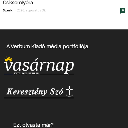
Csíksomlyóra
Szerk.
-
2026. augusztus 08.
0
A Verbum Kiadó média portfóliója
Ezt olvasta már?