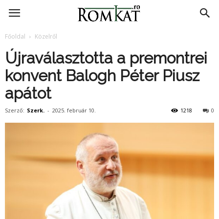
RomKat.ro
Főoldal
Közelről
Újraválasztotta a premontrei
konvent Balogh Péter Piusz
apátot
Szerző:
Szerk.
-
2025. február 10.
1218
0