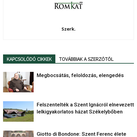
Szerk.
KAPCSOLÓDÓ CIKKEK
TOVÁBBIAK A SZERZŐTŐL
Megbocsátás, feloldozás, elengedés
Felszentelték a Szent Ignácról elnevezett
lelkigyakorlatos házat Székelybőben
Giotto di Bondone: Szent Ferenc élete