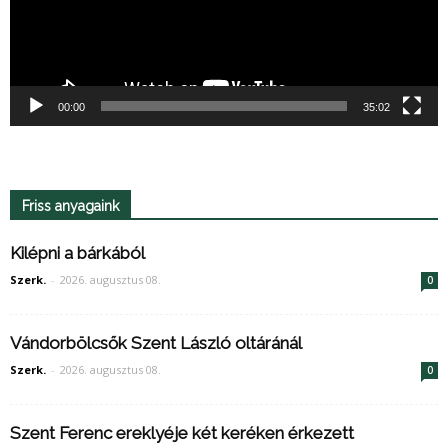
00:00
35:02
Friss anyagaink
Kilépni a bárkából
Szerk.
-
2026. augusztus 08.
0
Vándorbölcsők Szent László oltáránál
Szerk.
-
2026. augusztus 08.
0
Szent Ferenc ereklyéje két keréken érkezett