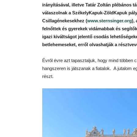
irányításával, illetve Tatár Zoltán plébáno
válaszolnak a SzékelyKapuk-ZöldKapuk pályá
Csillagénekesekhez (
www.sternsinger.org
),
felnőttek és gyerekek vidámabbak és segítő
igazi kiváltságot jelentő csodás lehetőségek
betlehemeseket, erről olvashatják a résztve
Évről évre azt tapasztaljuk, hogy mind többen 
hangszeren is játszanak a fiatalok. A jutalom e
részt.