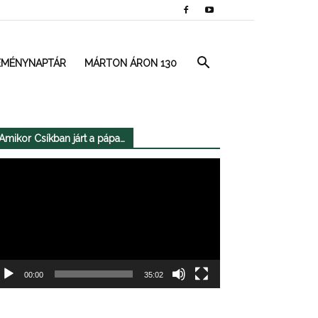
EMÉNYNAPTÁR
MÁRTON ÁRON 130
Amikor Csíkban járt a pápa…
deólejátszó
00:00
35:02