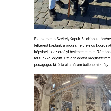
Ezt az évet a SzékelyKapuk-ZöldKapuk történe
felkérést kaptunk a programért felelős koordiná
képviseljük az erdélyi betlehemeseket Rómában
társunkkal együtt. Ezt a feladatot megtisztelte
pedagógus kisérte el a három betlehemi királyt