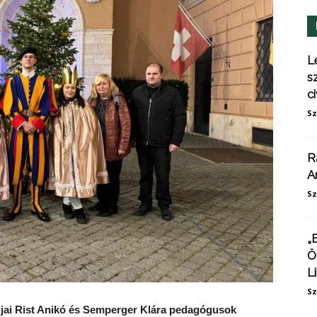
L
s
ci
Sz
R
A
Sz
„
Ö
L
Sz
aljai Rist Anikó és Semperger Klára pedagógusok