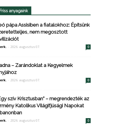
Friss anyagaink
eó pápa Assisiben a fiatalokhoz: Építsünk
zeretetteljes, nem megosztott
vilizációt
erk.
-
2026. augusztus 07.
0
adna – Zarándoklat a Kegyelmek
nyjához
erk.
-
2026. augusztus 07.
0
Egy szív Krisztusban” – megrendezték az
rmény Katolikus Világifjúsági Napokat
ibanonban
erk.
-
2026. augusztus 07.
0