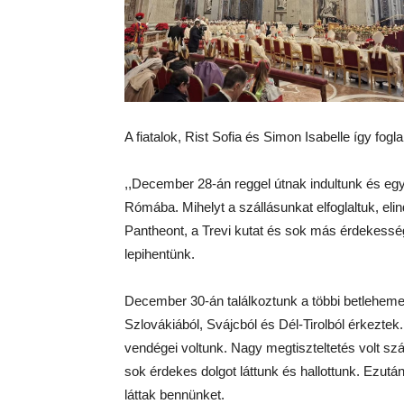
A fiatalok, Rist Sofia és Simon Isabelle így fogla
,,December 28-án reggel útnak indultunk és egy 
Rómába. Mihelyt a szállásunkat elfoglaltuk, eli
Pantheont, a Trevi kutat és sok más érdekessé
lepihentünk.
December 30-án találkoztunk a többi betlehemes
Szlovákiából, Svájcból és Dél-Tirolból érkezte
vendégei voltunk. Nagy megtiszteltetés volt s
sok érdekes dolgot láttunk és hallottunk. Ezut
láttak bennünket.