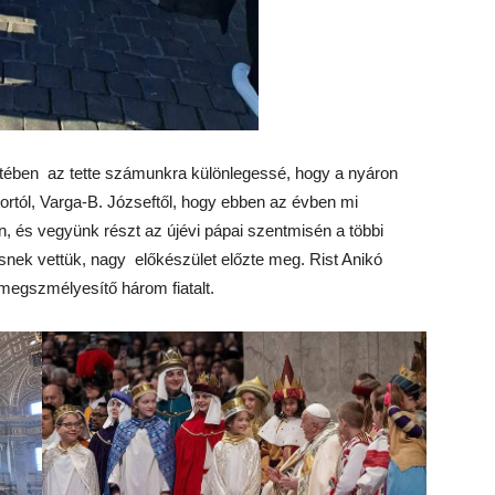
tében az tette számunkra különlegessé, hogy a nyáron
tortól, Varga-B. Józseftől, hogy ebben az évben mi
, és vegyünk részt az újévi pápai szentmisén a többi
tésnek vettük, nagy előkészület előzte meg. Rist Anikó
 megszmélyesítő három fiatalt.