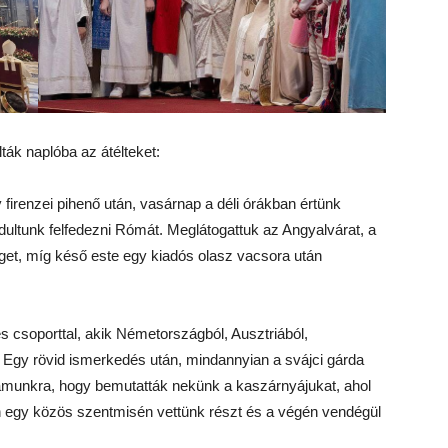
lták naplóba az átélteket:
firenzei pihenő után, vasárnap a déli órákban értünk
ndultunk felfedezni Rómát. Meglátogattuk az Angyalvárat, a
get, míg késő este egy kiadós olasz vacsora után
 csoporttal, akik Németországból, Ausztriából,
k. Egy rövid ismerkedés után, mindannyian a svájci gárda
zámunkra, hogy bemutatták nekünk a kaszárnyájukat, ahol
án egy közös szentmisén vettünk részt és a végén vendégül