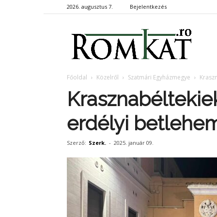
2026. augusztus 7.
Bejelentkezés
RomKa
Főoldal
Közelről
Szatmári Egyházmegye
Kraszn
Krasznabéltekiek
erdélyi betleh
Szerző:
Szerk.
-
2025. január 09.