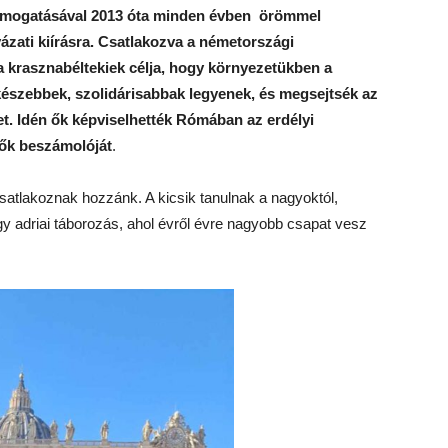
s támogatásával 2013 óta minden évben örömmel
zati kiírásra. Csatlakozva a németországi
 a krasznabéltekiek célja, hogy környezetükben a
készebbek, szolidárisabbak legyenek, és megsejtsék az
et. Idén ők képviselhették Rómában az erdélyi
vők beszámolóját
.
csatlakoznak hozzánk. A kicsik tanulnak a nagyoktól,
gy adriai táborozás, ahol évről évre nagyobb csapat vesz