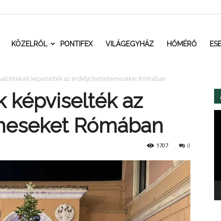
t.ro
KÖZELRŐL
PONTIFEX
VILÁGEGYHÁZ
HŐMÉRŐ
ES
abéltekiek képviselték az erdélyi betlehemeseket Rómában
 képviselték az
Vi
emeseket Rómában
1707
0