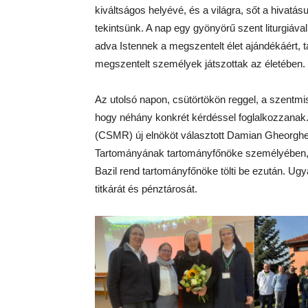
kiváltságos helyévé, és a világra, sőt a hivatásu
tekintsünk. A nap egy gyönyörű szent liturgiával
adva Istennek a megszentelt élet ajándékáért, ta
megszentelt személyek játszottak az életében.
Az utolsó napon, csütörtökön reggel, a szentmis
hogy néhány konkrét kérdéssel foglalkozzanak. A
(CSMR) új elnököt választott Damian Gheorghe
Tartományának tartományfőnöke személyében, az
Bazil rend tartományfőnöke tölti be ezután. Ug
titkárát és pénztárosát.