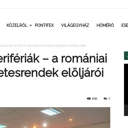
t.ro
KÖZELRŐL
PONTIFEX
VILÁGEGYHÁZ
HŐMÉRŐ
ES
iai női és férfi szerzetesrendek elöljárói találkoztak
ifériák – a romániai
Vi
zetesrendek elöljárói
860
0