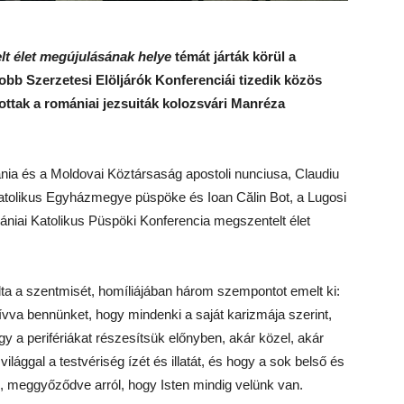
elt élet megújulásának helye
témát járták körül a
b Szerzetesi Elöljárók Konferenciái tizedik közös
ottak a romániai jezsuiták kolozsvári Manréza
nia és a Moldovai Köztársaság apostoli nunciusa, Claudiu
tolikus Egyházmegye püspöke és Ioan Călin Bot, a Lugosi
ai Katolikus Püspöki Konferencia megszentelt élet
ta a szentmisét, homíliájában három szempontot emelt ki:
 hívva bennünket, hogy mindenki a saját karizmája szerint,
gy a perifériákat részesítsük előnyben, akár közel, akár
lággal a testvériség ízét és illatát, és hogy a sok belső és
 meggyőződve arról, hogy Isten mindig velünk van.