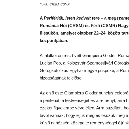
Fotók: CRSM, CSMR
A
Perifériák, Isten kedvelt tere – a megszent
Romániai Női (CRSM) és Férfi (CSMR) Nagyob
ülésükön, amelyet október 22–24. között tart
központjában.
A találkozón részt vett Giampiero Gloder, Romá
Lucian Pop, a Kolozsvár-Szamosújvári Görögka
Görögkatolikus Egyházmegye püspöke, a Románi
bizottságának felelőse.
Az első este Giampiero Gloder nuncius celebrál
a perifériát, a testvériséget és a reményt, arra
ezeket figyelembe véve éljen. Arra buzdított, ho
távol vannak; hogy éljük meg és osszuk meg a vi
külső nehézség közepette reménységgel éljünk,