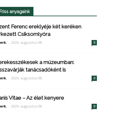
Friss anyagaink
zent Ferenc ereklyéje két keréken
rkezett Csíksomlyóra
erk.
-
2026. augusztus 08.
0
erekesszékesek a múzeumban:
isszavárják tanácsadóként is
erk.
-
2026. augusztus 08.
0
anis Vitae – Az élet kenyere
erk.
-
2026. augusztus 08.
0