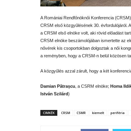
A Romániai Rendfőnöknői Konferencia (CRSM) 
CRSM első közgyűlésének 30. évfordulójáról.
a CRSM első elnöke volt, aki rövid előadást tar
CRSM elnöke beszámolójában ismertette az elmú
nővérek kis csoportokban dolgoztak a női kon
a reményben, hogy a CRSM-n belül közösen ta
A közgyűlés azzal zárult, hogy a két konferenci
Damian Pătrașcu
, a CSRM elnöke;
Homa Ildi
István Szilárd
)
CIMKÉK
CRSM
CSMR
kiemelt
periféria