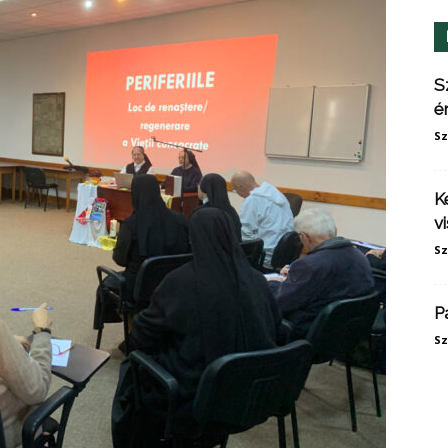
S
é
Sz
K
v
Sz
P
Sz