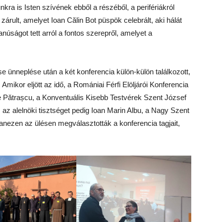
nkra is Isten szívének ebből a részéből, a perifériákról
 zárult, amelyet Ioan Călin Bot püspök celebrált, aki hálát
núságot tett arról a fontos szerepről, amelyet a
e ünneplése után a két konferencia külön-külön találkozott,
mikor eljött az idő, a Romániai Férfi Elöljárói Konferencia
 Pătrașcu, a Konventuális Kisebb Testvérek Szent József
 alelnöki tisztséget pedig Ioan Marin Albu, a Nagy Szent
yanezen az ülésen megválasztották a konferencia tagjait,