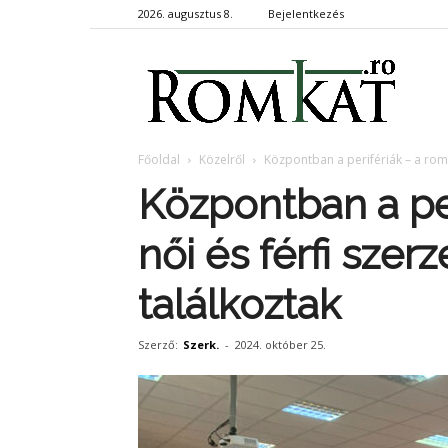
2026. augusztus 8.
Bejelentkezés
RomKa
Főoldal
Közelről
Központban a perifériák – a román
Központban a per
női és férfi szer
találkoztak
Szerző:
Szerk.
-
2024. október 25.