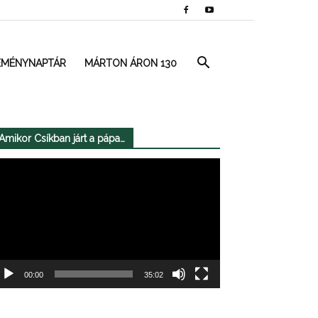
EMÉNYNAPTÁR
MÁRTON ÁRON 130
Amikor Csíkban járt a pápa…
deólejátszó
00:00
35:02