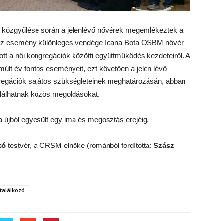
közgyűlése során a jelenlévő nővérek megemlékeztek a
 Az esemény különleges vendége Ioana Bota OSBM nővér,
tott a női kongregációk közötti együttműködés kezdeteiről. A
lt év fontos eseményeit, ezt követően a jelen lévő
gregációk sajátos szükségleteinek meghatározásán, abban
lálhatnak közös megoldásokat.
a újból egyesült egy ima és megosztás erejéig.
kó
testvér, a CRSM elnöke (románból fordította:
Szász
találkozó