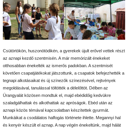
Csütörtökön, huszonötödikén, a gyerekek újult erővel vettek részt
az aznapi kezdő szentmisén. A már memórizált énekeket
otthosabban énekelték az ismerős padokban. A szentmisét
követően csapatjátékokat játszottunk, a csapatok befejezhették a
tegnapi alkotásaikat és új színezők színezésével, rejtvények
megoldásával, tanulással töltötték a délelőttöt. Délben az
Úrangyalát közösen mondtuk el, majd ebédidőig kedvükre
szaladgálhattak és alkothattak az apróságok. Ebéd után az
aznapi közös témával kapcsolatban készítettek gyurmát.
Munkáikat a csodálatos halfogás története ihlette. Megannyi hal
és kenyér készült el aznap. A nap végén énekeltünk, majd hálát