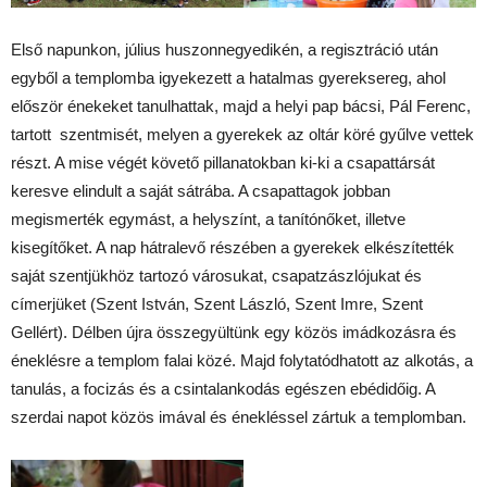
Első napunkon, július huszonnegyedikén, a regisztráció után
egyből a templomba igyekezett a hatalmas gyereksereg, ahol
először énekeket tanulhattak, majd a helyi pap bácsi, Pál Ferenc,
tartott szentmisét, melyen a gyerekek az oltár köré gyűlve vettek
részt. A mise végét követő pillanatokban ki-ki a csapattársát
keresve elindult a saját sátrába. A csapattagok jobban
megismerték egymást, a helyszínt, a tanítónőket, illetve
kisegítőket. A nap hátralevő részében a gyerekek elkészítették
saját szentjükhöz tartozó városukat, csapatzászlójukat és
címerjüket (Szent István, Szent László, Szent Imre, Szent
Gellért). Délben újra összegyültünk egy közös imádkozásra és
éneklésre a templom falai közé. Majd folytatódhatott az alkotás, a
tanulás, a focizás és a csintalankodás egészen ebédidőig. A
szerdai napot közös imával és énekléssel zártuk a templomban.