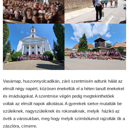
Vasárnap, huszonnyolcadikán, záró szentmisén adtunk hálát az
elmúlt négy napért, közösen énekeltük el a héten tanult énekeket
és imádságokat. A szentmise végén pedig megtekinthetőek
voltak az elmúlt napok alkotásai. A gyerekek sietve mutatták be
szüleiknek, nagyszüleiknek és rokonaiknak, melyik házikó az
övék a városukban, meg hogy melyik szimbólumot rajzolták ők a
zászlóra, címerre.