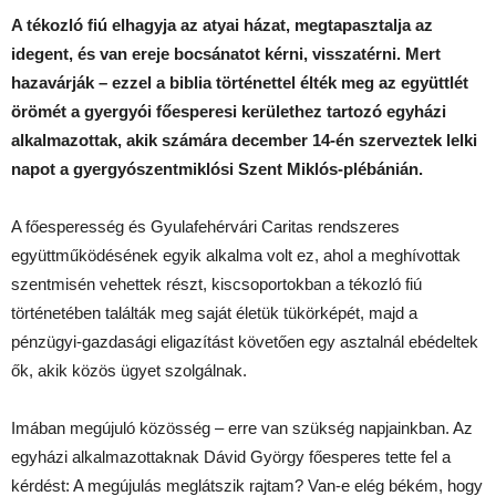
A tékozló fiú elhagyja az atyai házat, megtapasztalja az
idegent, és van ereje bocsánatot kérni, visszatérni. Mert
hazavárják – ezzel a biblia történettel élték meg az együttlét
örömét a gyergyói főesperesi kerülethez tartozó egyházi
alkalmazottak, akik számára december 14-én szerveztek lelki
napot a gyergyószentmiklósi Szent Miklós-plébánián.
A főesperesség és Gyulafehérvári Caritas rendszeres
együttműködésének egyik alkalma volt ez, ahol a meghívottak
szentmisén vehettek részt, kiscsoportokban a tékozló fiú
történetében találták meg saját életük tükörképét, majd a
pénzügyi-gazdasági eligazítást követően egy asztalnál ebédeltek
ők, akik közös ügyet szolgálnak.
Imában megújuló közösség – erre van szükség napjainkban. Az
egyházi alkalmazottaknak Dávid György főesperes tette fel a
kérdést: A megújulás meglátszik rajtam? Van-e elég békém, hogy