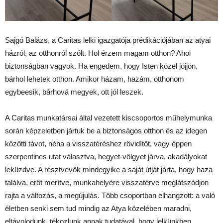
Sajgó Balázs, a Caritas lelki igazgatója prédikációjában az atyai
házról, az otthonról szólt. Hol érzem magam otthon? Ahol
biztonságban vagyok. Ha engedem, hogy Isten közel jöjjön,
bárhol lehetek otthon. Amikor házam, hazám, otthonom
egybeesik, bárhová megyek, ott jól leszek.
A Caritas munkatársai által vezetett kiscsoportos műhelymunka
során képzeletben jártuk be a biztonságos otthon és az idegen
közötti távot, néha a visszatéréshez rövidítőt, vagy éppen
szerpentines utat választva, hegyet-völgyet járva, akadályokat
leküzdve. A résztvevők mindegyike a saját útját járta, hogy haza
találva, erőt merítve, munkahelyére visszatérve meglátszódjon
rajta a változás, a megújulás. Több csoportban elhangzott: a való
életben senki sem tud mindig az Atya közelében maradni,
eltávolodunk, tékozlunk annak tudatával, hogy lelkünkben