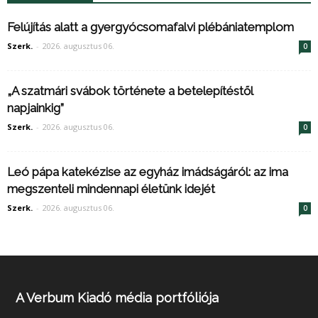
Felújítás alatt a gyergyócsomafalvi plébániatemplom
Szerk.
-
2026. augusztus 06.
0
„A szatmári svábok története a betelepítéstől
napjainkig”
Szerk.
-
2026. augusztus 06.
0
Leó pápa katekézise az egyház imádságáról: az ima
megszenteli mindennapi életünk idejét
Szerk.
-
2026. augusztus 06.
0
A Verbum Kiadó média portfóliója