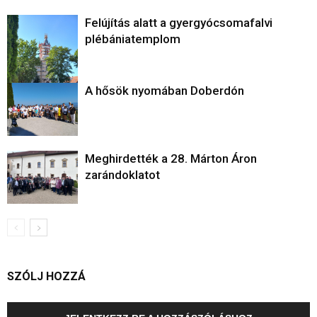
Felújítás alatt a gyergyócsomafalvi
plébániatemplom
A hősök nyomában Doberdón
Meghirdették a 28. Márton Áron
zarándoklatot
SZÓLJ HOZZÁ