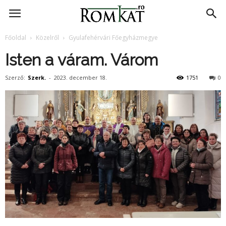
RomKat.ro
Főoldal
Közelről
Gyulafehérvári Főegyházmegye
Isten a váram. Várom
Szerző:
Szerk.
-
2023. december 18.
1751
0