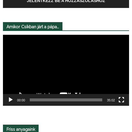
JELENTKEZZ BE A HOZZÁSZÓLÁSHOZ
Amikor Csíkban járt a pápa…
Videólejátszó
00:00
35:02
Friss anyagaink