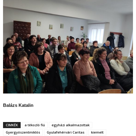
Balázs Katalin
CIMKÉK
a tékozló fiú
egyházi alkalmazottak
Gyergyószentmiklós
Gyulafehérvári Caritas
kiemelt