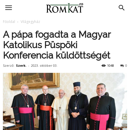
RomKat.ro
Főoldal
Világegyház
A pápa fogadta a Magyar
Katolikus Püspöki
Konferencia küldöttségét
Szerző:
Szerk.
-
2023. október 03.
1048
0