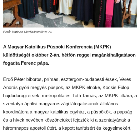
Fotó: Vatican Media/katolikus.hu
A Magyar Katolikus Püspöki Konferencia (MKPK)
küldöttségét október 2-án, hétfőn reggel magánkihallgatáson
fogadta Ferenc pápa.
Erdő Péter bíboros, prímás, esztergom-budapesti érsek, Veres
András győri megyés püspök, az MKPK elnöke, Kocsis Fülöp
hajdúdorogi érsek, metropolita és Tóth Tamás, az MKPK titkára, a
szentatya áprilisi magyarországi látogatásának általános
koordinátora a magyar katolikus egyház, a püspökök, a papság
és a hívek nevében köszönetüket fejezték ki a szentatyának a
háromnapos apostoli útért, a kapott tanításért és kegyelmekért.