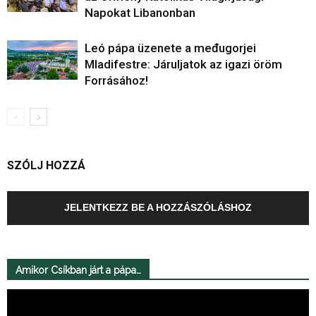
Napokat Libanonban
Leó pápa üzenete a međugorjei
Mladifestre: Járuljatok az igazi öröm
Forrásához!
SZÓLJ HOZZÁ
JELENTKEZZ BE A HOZZÁSZÓLÁSHOZ
Amikor Csíkban járt a pápa…
Videólejátszó