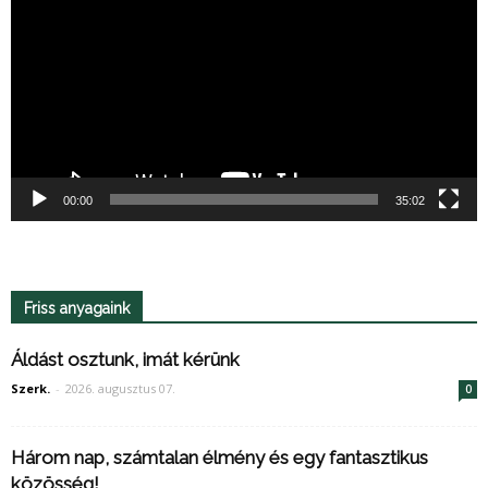
00:00
35:02
Friss anyagaink
Áldást osztunk, imát kérünk
Szerk.
-
2026. augusztus 07.
0
Három nap, számtalan élmény és egy fantasztikus
közösség!