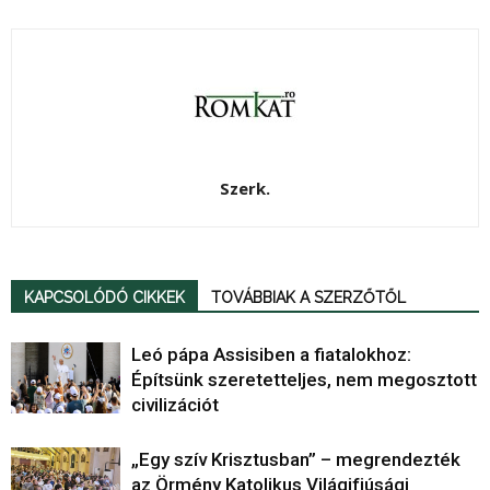
Szerk.
KAPCSOLÓDÓ CIKKEK
TOVÁBBIAK A SZERZŐTŐL
Leó pápa Assisiben a fiatalokhoz:
Építsünk szeretetteljes, nem megosztott
civilizációt
„Egy szív Krisztusban” – megrendezték
az Örmény Katolikus Világifjúsági