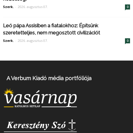
Szerk.
-
2026. augusztus 07.
0
Leó pápa Assisiben a fiatalokhoz: Építsünk
szeretetteljes, nem megosztott civilizációt
Szerk.
-
2026. augusztus 07.
0
A Verbum Kiadó média portfóliója