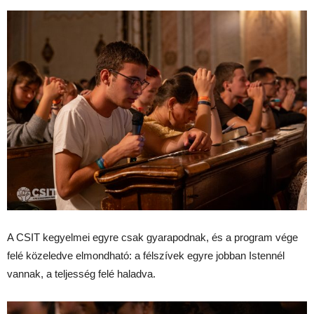
A CSIT kegyelmei egyre csak gyarapodnak, és a program vége
felé közeledve elmondható: a félszívek egyre jobban Istennél
vannak, a teljesség felé haladva.