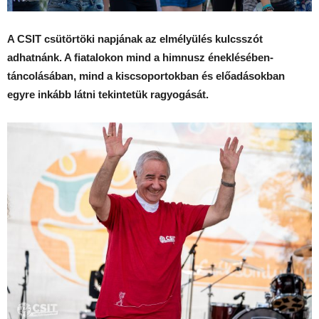
A CSIT csütörtöki napjának az elmélyülés kulcsszót
adhatnánk. A fiatalokon mind a himnusz éneklésében-
táncolásában, mind a kiscsoportokban és előadásokban
egyre inkább látni tekintetük ragyogását.