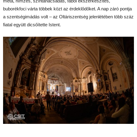
méta, hímzés, színtanácsadás, fából ékszerkészítés,
buborékfoci várta többek közt az érdeklődőket. A nap záró pontja
a szentségimádás volt – az Oltáriszentség jelenlétében több száz
fiatal együtt dicsőítette Istent.