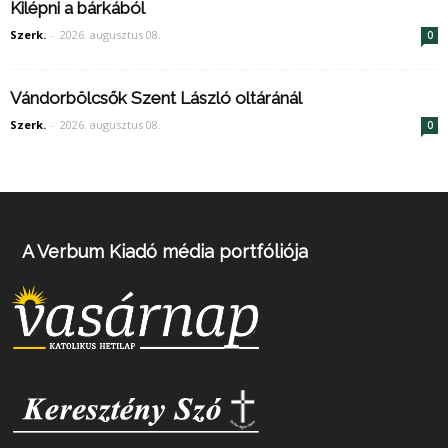
Kilépni a bárkából
Szerk.
-
2026. augusztus 08.
0
Vándorbölcsők Szent László oltáránál
Szerk.
-
2026. augusztus 08.
0
A Verbum Kiadó média portfóliója