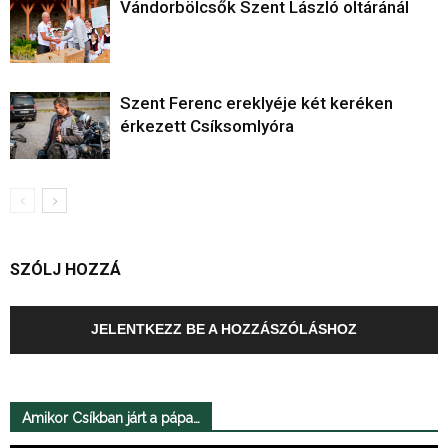
Vándorbölcsők Szent László oltáránál
Szent Ferenc ereklyéje két keréken
érkezett Csíksomlyóra
SZÓLJ HOZZÁ
JELENTKEZZ BE A HOZZÁSZÓLÁSHOZ
Amikor Csíkban járt a pápa…