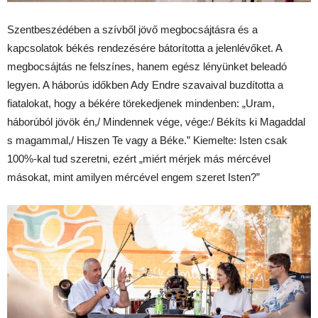
Szentbeszédében a szívből jövő megbocsájtásra és a
kapcsolatok békés rendezésére bátorította a jelenlévőket. A
megbocsájtás ne felszínes, hanem egész lényünket beleadó
legyen. A háborús időkben Ady Endre szavaival buzdította a
fiatalokat, hogy a békére törekedjenek mindenben: „Uram,
háborúból jövök én,/ Mindennek vége, vége:/ Békíts ki Magaddal
s magammal,/ Hiszen Te vagy a Béke.” Kiemelte: Isten csak
100%-kal tud szeretni, ezért „miért mérjek más mércével
másokat, mint amilyen mércével engem szeret Isten?”