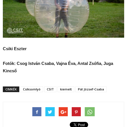
Csiki Eszter
Fotók: Csog István Csaba, Vajna Éva, Antal Zsófia, Juga
Kincső
CIMKÉK
Csíksomlyó
CSIT
kiemelt
Pál József-Csaba