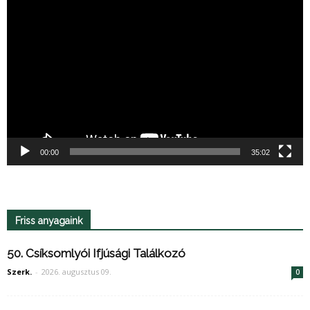
Videólejátszó
00:00
35:02
Friss anyagaink
50. Csíksomlyói Ifjúsági Találkozó
Szerk.
-
2026. augusztus 09.
0