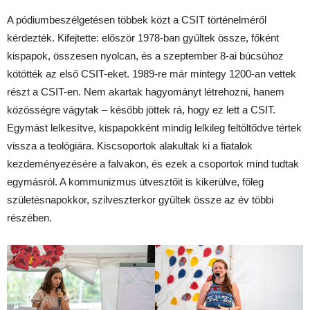
A pódiumbeszélgetésen többek közt a CSIT történelméről
kérdezték. Kifejtette: először 1978-ban gyűltek össze, főként
kispapok, összesen nyolcan, és a szeptember 8-ai búcsúhoz
kötötték az első CSIT-eket. 1989-re már mintegy 1200-an vettek
részt a CSIT-en. Nem akartak hagyományt létrehozni, hanem
közösségre vágytak – később jöttek rá, hogy ez lett a CSIT.
Egymást lelkesítve, kispapokként mindig lelkileg feltöltődve tértek
vissza a teológiára. Kiscsoportok alakultak ki a fiatalok
kezdeményezésére a falvakon, és ezek a csoportok mind tudtak
egymásról. A kommunizmus útvesztőit is kikerülve, főleg
születésnapokkor, szilveszterkor gyűltek össze az év többi
részében.