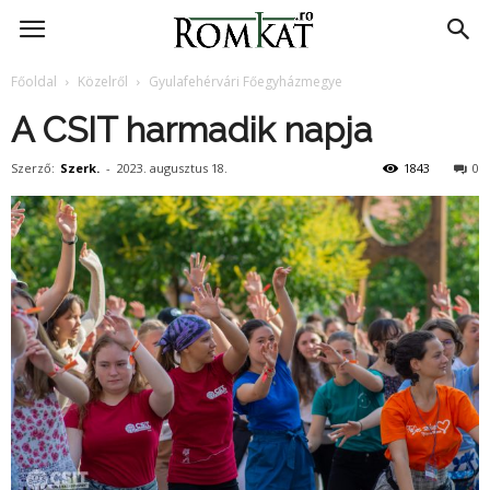
RomKat.ro
Főoldal
Közelről
Gyulafehérvári Főegyházmegye
A CSIT harmadik napja
Szerző:
Szerk.
-
2023. augusztus 18.
1843
0