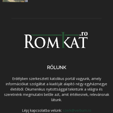
RÓLUNK
Erdélyben szerkesztett katolikus portál vagyunk, amely
információkat szolgáltat a kiadóját alapító négy egyházmegye
életéből. Ökumenikus nyitottsággal tekintünk a világra és
szeretnénk megmutatni belőle azt, amit értékesnek, relevánsnak
látunk.
Lépj kapcsolatba velünk:
szerk@verbum.ro