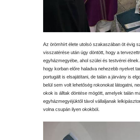
Az örömhírt élete utolsó szakaszában öt évig sz
visszatérése után úgy döntött, hogy a tervezettn
egyházmegyébe, ahol szülei és testvérei élnek.
hogy korban előre haladva nehezebb nyelvet tan
portugált is elsajátítani, de talán a járvány is
belül sem volt lehetőség rokonokat látogatni, n
okok is álltak döntése mögött, amelyek talán 
egyházmegyéjüktől távol vállaljanak lelkipászto
volna csupán ilyen okokból.