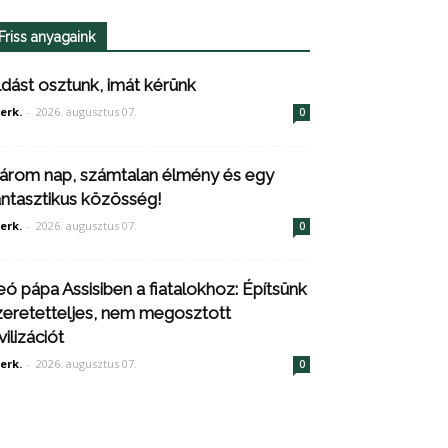
Friss anyagaink
ldást osztunk, imát kérünk
erk.
-
2026. augusztus 07.
0
árom nap, számtalan élmény és egy
antasztikus közösség!
erk.
-
2026. augusztus 07.
0
eó pápa Assisiben a fiatalokhoz: Építsünk
zeretetteljes, nem megosztott
vilizációt
erk.
-
2026. augusztus 07.
0