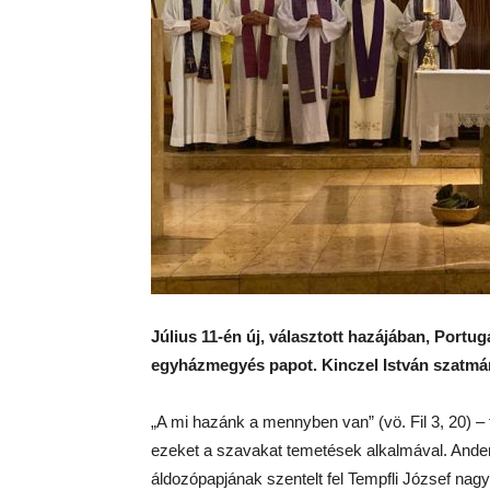
Július 11-én új, választott hazájában, Portu
egyházmegyés papot. Kinczel István szatmári
„A mi hazánk a mennyben van” (vö. Fil 3, 20) –
ezeket a szavakat temetések alkalmával. Ande
áldozópapjának szentelt fel Tempfli József na