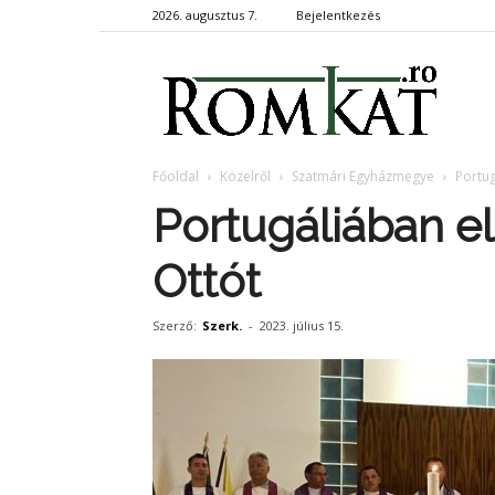
2026. augusztus 7.
Bejelentkezés
RomKa
Főoldal
Közelről
Szatmári Egyházmegye
Portug
Portugáliában e
Ottót
Szerző:
Szerk.
-
2023. július 15.