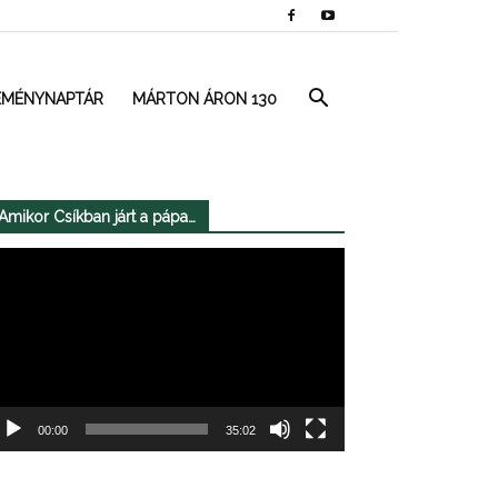
EMÉNYNAPTÁR
MÁRTON ÁRON 130
Amikor Csíkban járt a pápa…
deólejátszó
00:00
35:02