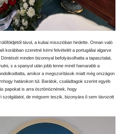
ülőföldjétől távol, a kubai misszióban hirdette. Onnan való
él korábban szeretné kérni felvételét a portugáliai algarve
 Döntését minden bizonnyal befolyásolhatta a tapasztalat,
ulni, s a spanyol után jobb lenne minél hamarabb a
 elgondolkodtatta, amikor a megszorítások miatt még országon
emhogy határokon túl. Barátok, családtagok szerint egyéb
más papokat is arra ösztönöznének, hogy
ri szolgálatot, de mégsem teszik, bizonyára ő sem távozott