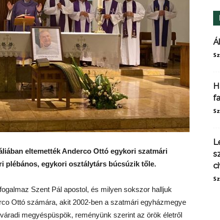
Á
Sz
H
f
Sz
L
gáliában eltemették Anderco Ottó egykori szatmári
s
 plébános, egykori osztálytárs búcsúzik tőle.
ci
Sz
 fogalmaz Szent Pál apostol, és milyen sokszor halljuk
rco Ottó számára, akit 2002-ben a szatmári egyházmegye
gyváradi megyéspüspök, reményünk szerint az örök életről