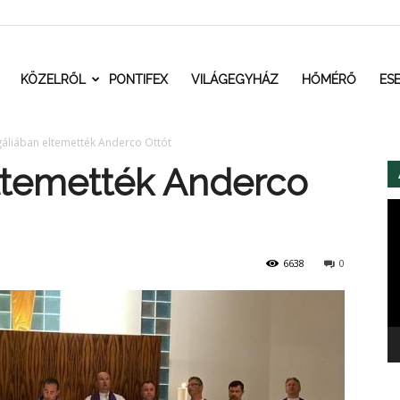
t.ro
KÖZELRŐL
PONTIFEX
VILÁGEGYHÁZ
HŐMÉRŐ
ES
áliában eltemették Anderco Ottót
ltemették Anderco
Vi
6638
0